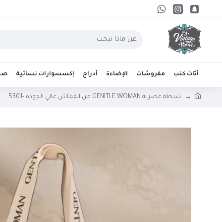
أثاث كنب
مفروشات
الإضاءة
أدراج
إكسسوارات نسائية
صحو
شنطه عصريه GENITLE WOMAN من القماش عالي الجوده -5301