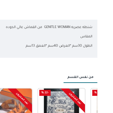
شنطه عصريه GENITLE WOMAN من القماش عالي الجوده
المقاس
الطول 30سم *العرض 40سم *العمق 13سم
من نفس القسم
-60 %
-22 %
-7
نفذ المخزون
نفذ المخزون