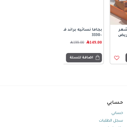
بجاما نسائيه براند فاندي
-3330
149.00
﷼
199.00
﷼
اضافة للسلة
حسابي
حسابي
سجل الطلبات