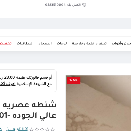
اتصل بنا: 0583510004
ن وأكواب
تحف داخلية وخارجية
لوحات
السجاد
البطانيات
تخفيض
أو قسم فاتورتك بقيمة
23.00 ر.س
-54 %
مع الشريعة الإسلامية
اعرف أكثر
عالي الجوده -5301
(0 التقييمات)
-
كت