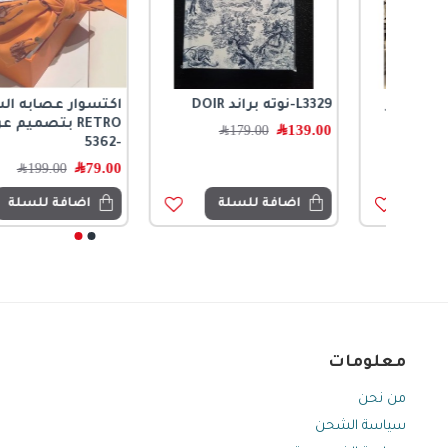
ير
L3329-نوته براند DOIR
اكتسوار عصابه الشعر
RETRO بتصميم عريض
139.00
﷼
179.00
﷼
-5362
79.00
﷼
199.00
﷼
اضافة للسلة
اضافة للسلة
معلومات
من نحن
سياسة الشحن