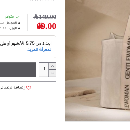
149.00﷼
متوفر
الموديل:
شنطه عصري
69.00﷼
الوزن:
1.00كلغ
إضافة لرغباتي