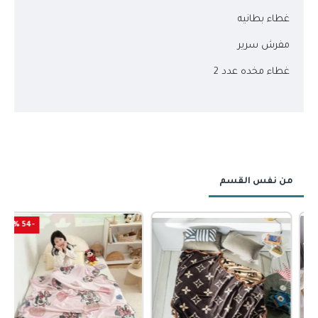
غطاء بطانيه
مفرش سرير
غطاء مخده عدد 2
من نفس القسم
-54 %