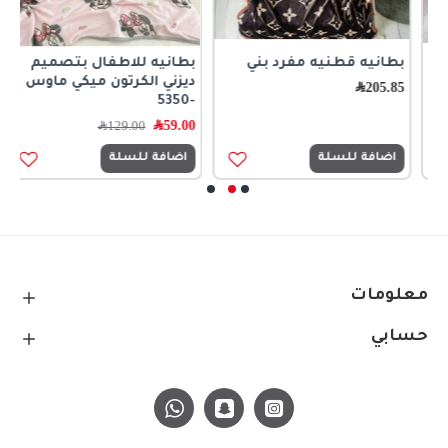
بطانيه قطنيه مفرد بني
بطانيه للاطفال بتصميم
ح
ديزني الكرتون ميكي ماوس
ا
205.85
﷼
-5350
0
59.00
﷼
129.00
﷼
اضافة للسلة
اضافة للسلة
معلومات
حسابي