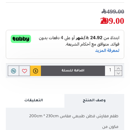
499.00﷼
299.00﷼
اضافة للسلة
وصف المنتج
التعليقات
طقم مفارش قطن طبيعي مقاس 200cm * 230cm
مكون من