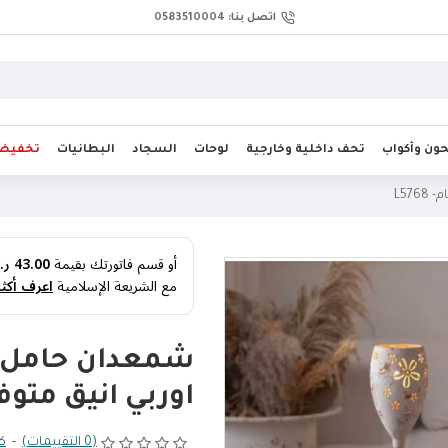
اتصل بنا: 0583510004
ن وأكواب
تحف داخلية وخارجية
لوحات
السجاد
البطانيات
تخفيض
أو قسم فاتورتك بقيمة
43.00 ر.س
مع الشريعة الإسلامية
اعرف أكثر
شمعدان حامل 
اوربي انيق متوفر 3 احجام- 68
(0 التقييمات)
-
كت