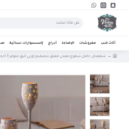
أثاث كنب
مفروشات
الإضاءة
أدراج
إكسسوارات نسائية
صحو
شمعدان حامل شموع معدن معتق بتصميم اوربي انيق متوفر 3 احجام- L5768