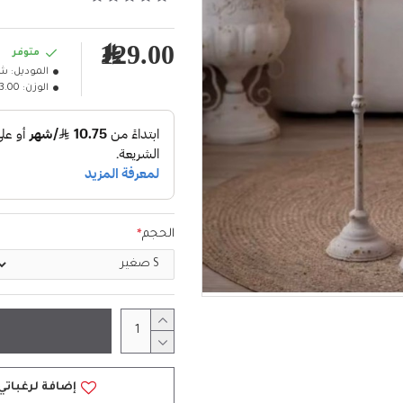
129.00﷼
متوفر
الموديل:
شم
الوزن:
3.00كلغ
الحجم
إضافة لرغباتي