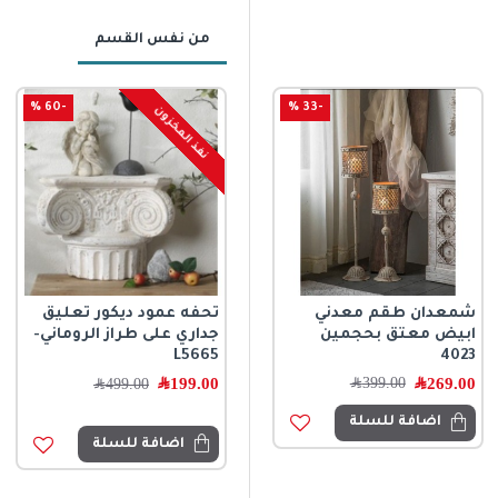
من نفس القسم
-60 %
-33 %
نفذ المخزون
شمعدان طقم معدني
تحفة ريفية مفرغة باللون
تحفه عمود ديكور تعليق
ابيض معتق بحجمين
الأبيض الفاخر من سراميك
جداري على طراز الروماني-
4023
متوفر الحجمين L8639
L5665
269.00
﷼
99.00
﷼
199.00
﷼
399.00
﷼
499.00
﷼
اضافة للسلة
اضافة للسلة
اضافة للسلة