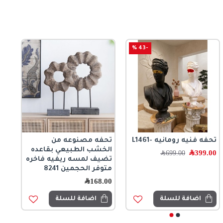
-43 %
تحفه فنيه رومانيه -L1461
تحفه مصنوعه من
الخشب الطبيعي بقاعده
399.00
﷼
699.00
﷼
تضيف لمسه ريفيه فاخره
متوفر الحجمين 8241
168.00
﷼
اضافة للسلة
اضافة للسلة