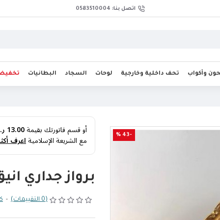
اتصل بنا: 0583510004
ن وأكواب
تحف داخلية وخارجية
لوحات
السجاد
البطانيات
تخفيض
أو قسم فاتورتك بقيمة
13.00 ر.س
-43 %
مع الشريعة الإسلامية
اعرف أكثر
برواز جداري انيق 
(0 التقييمات)
-
كت