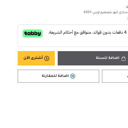
ن
جداري انيق بتصميم اوربي -6937
اضافة للسلة
أشترى الأن
اضافة للمقارنة