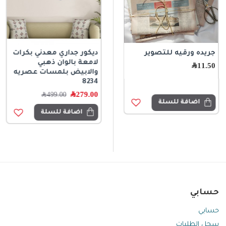
جريده ورقيه للتصوير
حبل خرز زجاجي مثلج
ديكور جداري معدني بكرات
ديكوري متوفر الحجمين
لامعة بالوان ذهبي
11.50
﷼
8707
والابيض بلمسات عصريه
8234
139.00
﷼
279.00
﷼
499.00
﷼
اضافة للسلة
اضافة للسلة
اضافة للسلة
حسابي
حسابي
سجل الطلبات