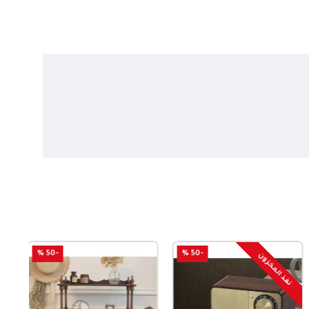
-50 %
-50 %
نفذ المخزون