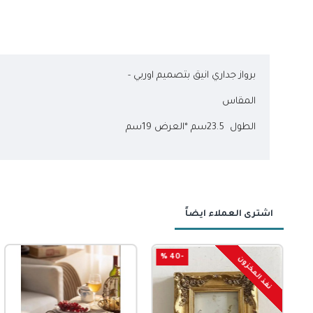
برواز جداري انيق بتصميم اوربي -
المقاس
الطول 23.5سم *العرض 19سم
اشترى العملاء ايضاً
-60 %
-46 %
-40 %
نفذ المخزون
نفذ المخزون