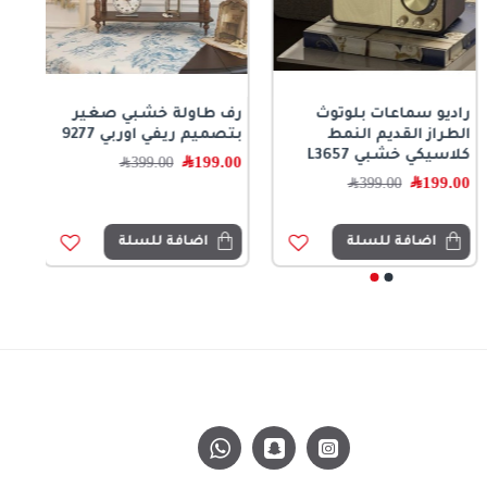
راديو سماعات بلوتوث
رف طاولة خشبي صغير
الطراز القديم النمط
بتصميم ريفي اوربي 9277
كلاسيكي خشبي L3657
199.00
﷼
399.00
﷼
199.00
﷼
399.00
﷼
اضافة للسلة
اضافة للسلة