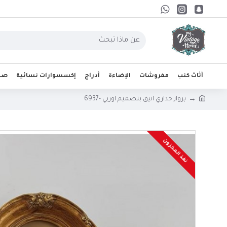
أثاث كنب
مفروشات
الإضاءة
أدراج
إكسسوارات نسائية
صحو
برواز جداري انيق بتصميم اوربي -6937
نفذ المخزون