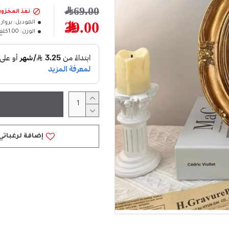
69.00﷼
نفذ المخزو
الموديل:
برواز 
39.00﷼
الوزن:
1.00كلغ
إضافة لرغباتي