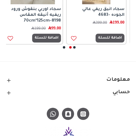
سجاد انيق ريفي عالي
سجاد اوربي بنقوش ورود
س
الجوده -4683
ريفيه أنيقه المقاس
6
70cm*125cm-8198
199.00
﷼
399.00
﷼
99.00
﷼
0
199.00
﷼
اضافة للسلة
اضافة للسلة
معلومات
حسابي