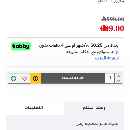
الوزن:
30.00كلغ
999.00﷼
699.00﷼
اضافة للسلة
وصف المنتج
التعليقات
سجاد فاخر بتصميم ريفي