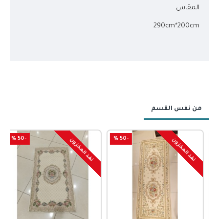
المقاس
290cm*200cm
من نفس القسم
-50 %
-50 %
نفذ المخزون
نفذ المخزون