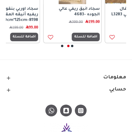
سجاد انيق ريفي عالي
سجاد اوربي بنقوش ورود
الجوده -4683
ريفيه أنيقه المقاس
70cm*125cm-8198
199.00
﷼
399.00
﷼
99.00
﷼
199.00
﷼
اضافة للسلة
اضافة للسلة
معلومات
حسابي