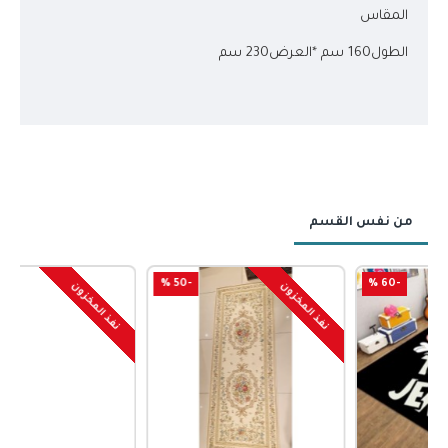
المقاس
الطول160 سم *العرض230 سم
من نفس القسم
-50 %
-50 %
نفذ المخزون
نفذ المخزون