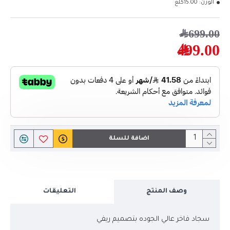
الوزن:
15.00كلغ
699.00﷼
499.00﷼
اضافة للسلة
وصف المنتج
التعليقات
سجاد فاخر عالي الجوده بتصميم ريفي