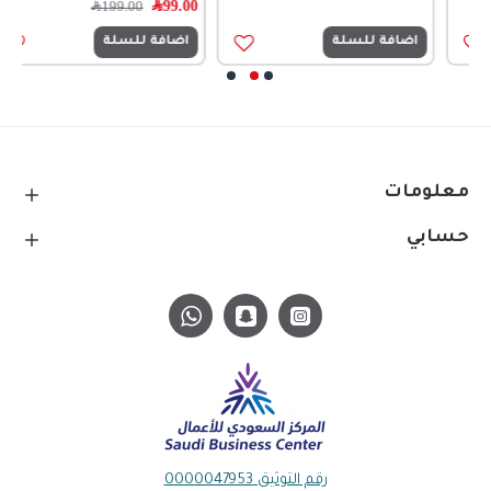
99.00
﷼
199.00
﷼
اضافة للسلة
اضافة للسلة
معلومات
حسابي
رقم التوثيق 0000047953