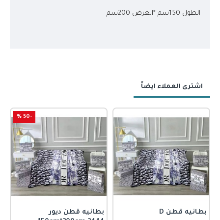
الطول 150سم *العرض 200سم
اشترى العملاء ايضاً
-50 %
بطانيه قطن D
بطانيه قطن ديور