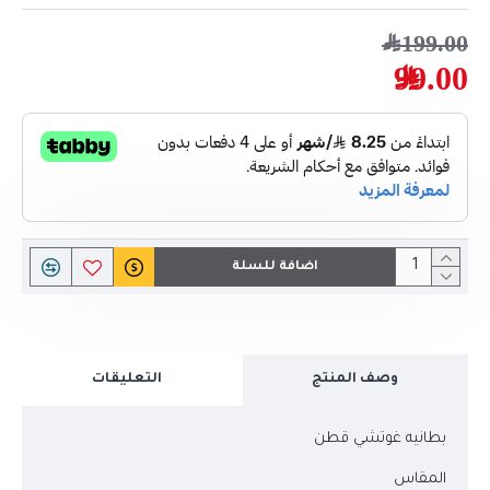
199.00﷼
99.00﷼
اضافة للسلة
وصف المنتج
التعليقات
بطانيه غوتشي قطن
المقاس