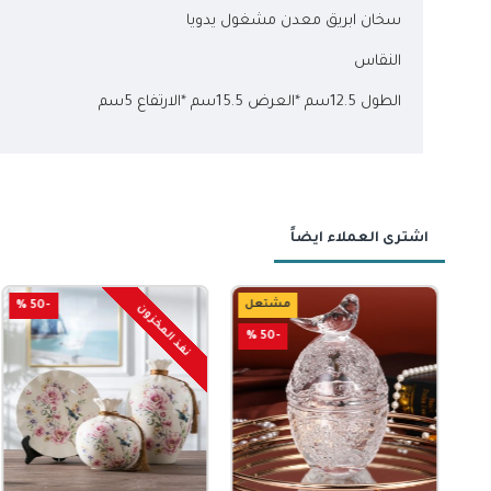
سخان ابريق معدن مشغول يدويا
النقاس
الطول 12.5سم *العرض 15.5سم *الارتفاع 5سم
اشترى العملاء ايضاً
مشتعل
-50 %
-50 %
نفذ المخزون
حجز مسبق
-50 %