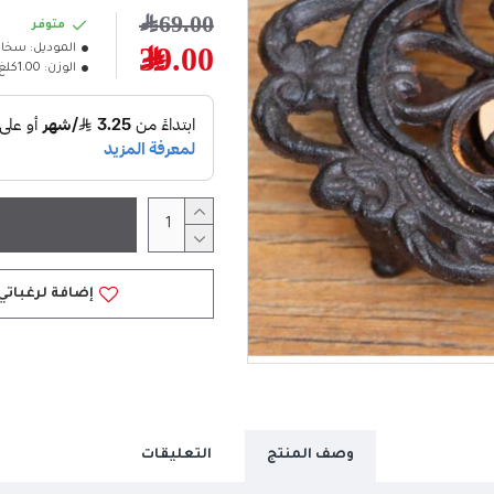
69.00﷼
متوفر
الموديل:
سخان
39.00﷼
الوزن:
1.00كلغ
إضافة لرغباتي
وصف المنتج
التعليقات