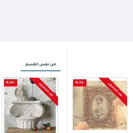
من نفس القسم
-60 %
-50 %
نفذ المخزون
نفذ المخزون