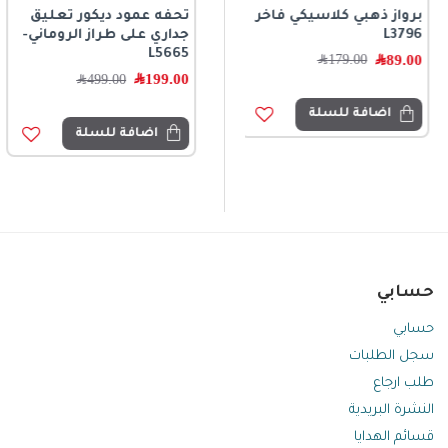
برواز ذهبي كلاسيكي فاخر
تحفة ريفية مفرغة باللون
تحفه عمود ديكور تعليق
L3796
الأبيض الفاخر من سراميك
جداري على طراز الروماني-
متوفر الحجمين L8639
L5665
89.00
﷼
179.00
﷼
99.00
﷼
199.00
﷼
499.00
﷼
اضافة للسلة
اضافة للسلة
اضافة للسلة
حسابي
حسابي
سجل الطلبات
طلب ارجاع
النشرة البريدية
قسائم الهدايا