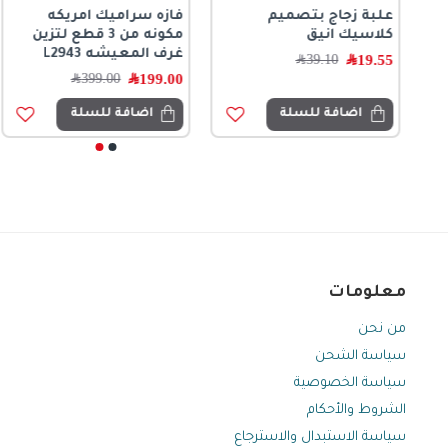
علبة زجاج بتصميم
فازه سراميك امريكه
مركن سيراميك بطه حجم
تحفة ديكور فنية
كلاسيك انيق
مكونه من 3 قطع لتزين
85cm
مستوحاة من العمارة
غرف المعيشه L2943
الكلاسيكية القديمة8580
19.55
﷼
448.50
﷼
39.10
﷼
199.00
﷼
99.00
﷼
399.00
﷼
199.00
﷼
اضافة للسلة
اضافة للسلة
اضافة للسلة
اضافة للسلة
معلومات
من نحن
سياسة الشحن
سياسة الخصوصية
الشروط والأحكام
سياسة الاستبدال والاسترجاع