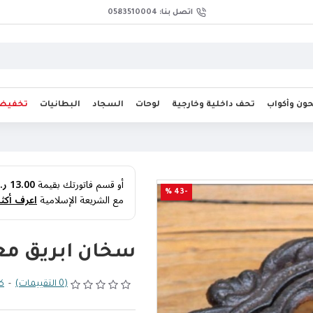
اتصل بنا: 0583510004
ن وأكواب
تحف داخلية وخارجية
لوحات
السجاد
البطانيات
تخفيض
أو قسم فاتورتك بقيمة
13.00 ر.س
-43 %
مع الشريعة الإسلامية
اعرف أكثر
سخان ابريق معدن
(0 التقييمات)
-
كت