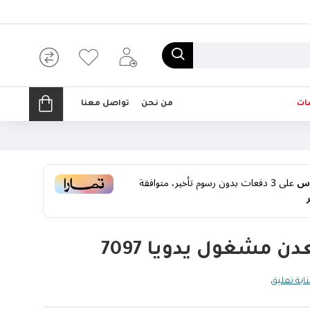
ات
من نحن
تواصل معنا
على
3
دفعات بدون رسوم تأخير، متوافقة
 مشغول يدويا 7097
ابة تعليق