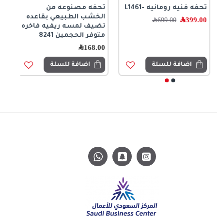
تحفه فنيه رومانيه -L1461
تحفه مصنوعه من
الخشب الطبيعي بقاعده
399.00
﷼
699.00
﷼
تضيف لمسه ريفيه فاخره
متوفر الحجمين 8241
168.00
﷼
اضافة للسلة
اضافة للسلة