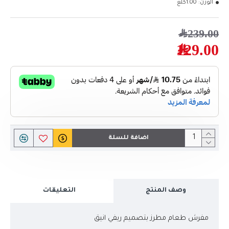
الوزن:
1.00كلغ
239.00﷼
129.00﷼
اضافة للسلة
وصف المنتج
التعليقات
مفرش طعام مطرز بتصميم ريفي انيق