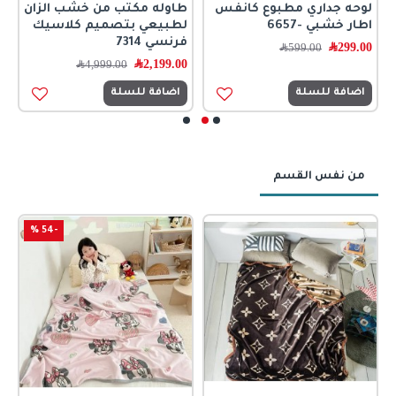
لوحه جداري مطبوع كانفس
طاوله مكتب من خشب الزان
ك
اطار خشبي -6657
لطبيعي بتصميم كلاسيك
م
فرنسي 7314
299.00
﷼
0
599.00
﷼
2,199.00
﷼
4,999.00
﷼
اضافة للسلة
اضافة للسلة
من نفس القسم
-54 %