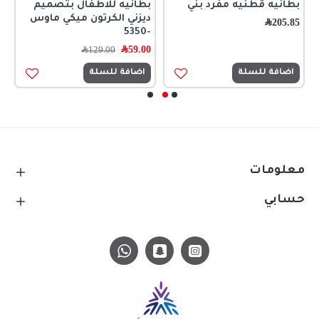
بطانيه قطنيه مفرد بني
بطانيه للاطفال بتصميم
ح
ديزني الكرتون ميكي ماوس
ا
205.85
﷼
-5350
0
59.00
﷼
129.00
﷼
اضافة للسلة
اضافة للسلة
معلومات
حسابي