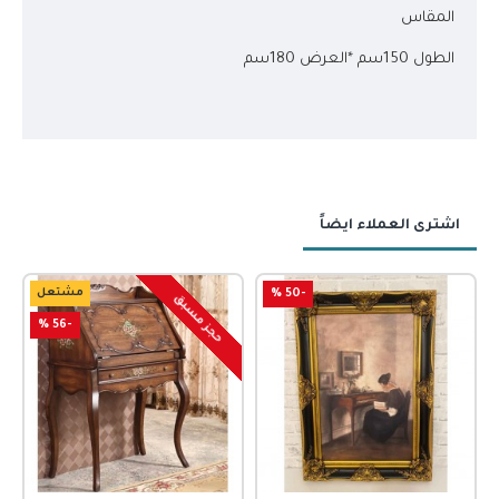
المقاس
الطول 150سم *العرض 180سم
اشترى العملاء ايضاً
-50 %
مشتعل
حجز مسبق
-56 %