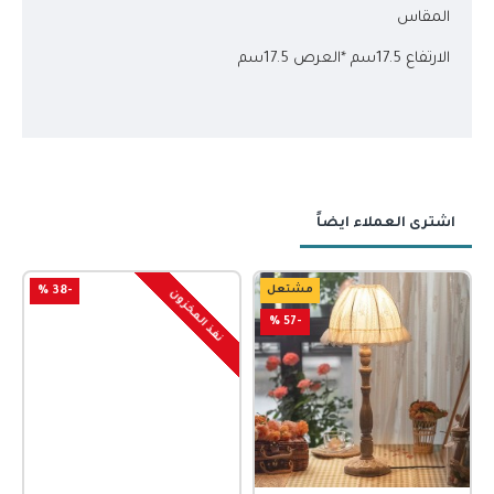
المقاس
الارتفاع 17.5سم *العرص 17.5سم
اشترى العملاء ايضاً
مشتعل
-38 %
نفذ المخزون
-57 %