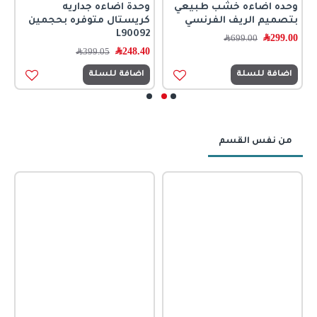
وحده اضاءه خشب طبيعي
وحدة اضاءه جداريه
ج
بتصميم الريف الفرنسي
كريستال متوفره بحجمين
0
L90092
299.00
﷼
699.00
﷼
248.40
﷼
399.05
﷼
اضافة للسلة
اضافة للسلة
من نفس القسم