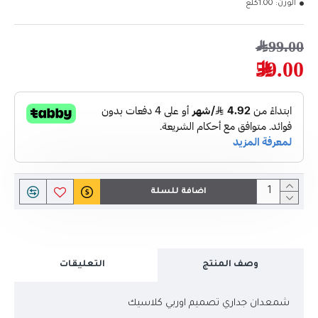
الوزن:
1.00كلغ
99.00﷼
59.00﷼
اضافة للسلة
وصف المنتج
التعليقات
شمعدان جداري تصميم اوربي كلاسيك