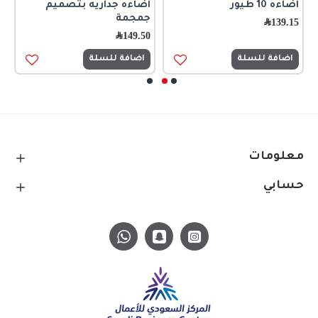
اضاءه 10 طيور
اضاءه جداريه بتصميم
ا
جمجمة
ا
139.15
﷼
149.50
﷼
5
اضافة للسلة
اضافة للسلة
معلومات
حسابي