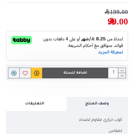
199.00﷼
99.00﷼
اضافة للسلة
وصف المنتج
التعليقات
كوب حراري مقاوم لصداء
لمقاس