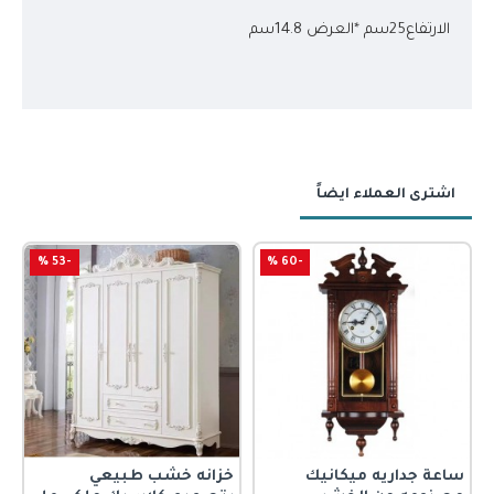
الارتفاع25سم *العرض 14.8سم
اشترى العملاء ايضاً
-53 %
-60 %
ساعة جداريه ميكانيك
خزانه خشب طبيعي