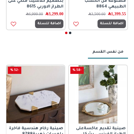
مصنوعه من الخشب
بتصميم كلاسيك ملكي على
الطبيعي 8864
الطراز الاوربي 8615
1,399.55
﷼
3,299.00
﷼
3,500.60
﷼
6,999.00
﷼
اضافة للسلة
اضافة للسلة
من نفس القسم
-52 %
-58 %
صينية تقديم عاكسةعلى
صينية رخام هندسية فاخرة
ص