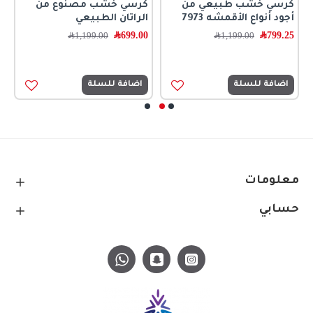
كرسي خشب طبيعي من
كرسي خشب مصنوع من
ك
أجود أنواع الأقمشه 7973
الراتان الطبيعي
ا
799.25
﷼
699.00
﷼
0
1,199.00
﷼
1,199.00
﷼
اضافة للسلة
اضافة للسلة
معلومات
حسابي