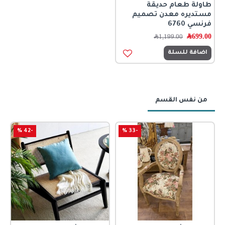
طاولة طعام حديقة
مستديره معدن تصميم
فرنسي 6760
699.00
﷼
1,199.00
﷼
اضافة للسلة
من نفس القسم
-42 %
-33 %