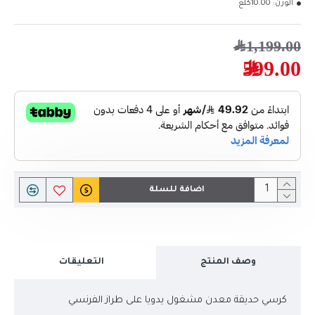
الوزن:
10.00كلغ
1,199.00﷼
599.00﷼
اضافة للسلة
وصف المنتج
التعليقات
كرسي حديقة معدن مشغول يدويا على طراز الفرنسي