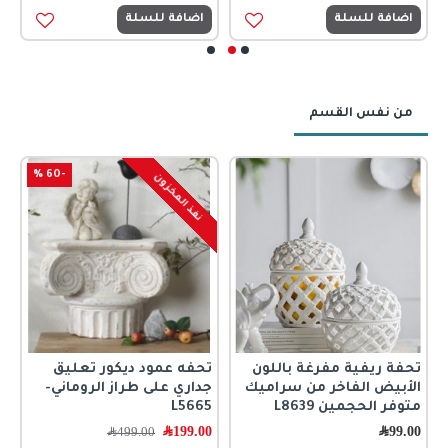
اضافة للسلة
اضافة للسلة
من نفس القسم
-60 %
نفذ المخزون
تحفة ريفية مفرغة باللون
تحفه عمود ديكور تعليق
ت
الأبيض الفاخر من سراميك
جداري على طراز الروماني-
0
متوفر الحجمين L8639
L5665
99.00
﷼
199.00
﷼
499.00
﷼