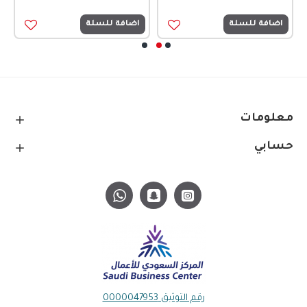
اضافة للسلة
اضافة للسلة
معلومات
حسابي
رقم التوثيق 0000047953