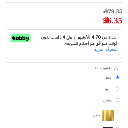
79.35﷼
56.35﷼
الألوان و الموديلات
احمر
اسود
برتقالي
ذهبي