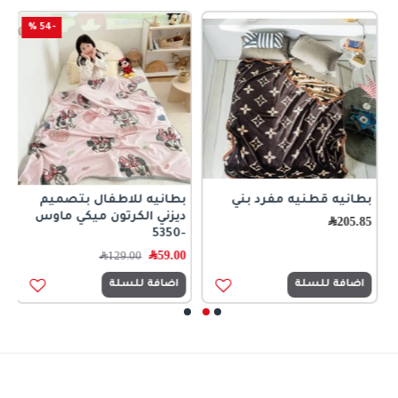
-54 %
بطانيه قطنيه مفرد بني
بطانيه للاطفال بتصميم
ح
ديزني الكرتون ميكي ماوس
ا
205.85
﷼
-5350
0
59.00
﷼
129.00
﷼
اضافة للسلة
اضافة للسلة