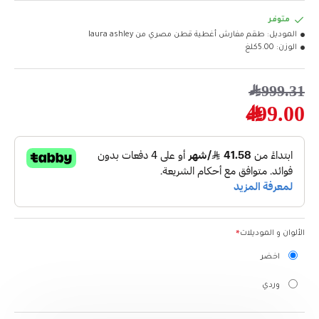
متوفر
الموديل:
طقم مفارش أغطية قطن مصري من laura ashley
الوزن:
5.00كلغ
999.31﷼
499.00﷼
الألوان و الموديلات
اخضر
وردي