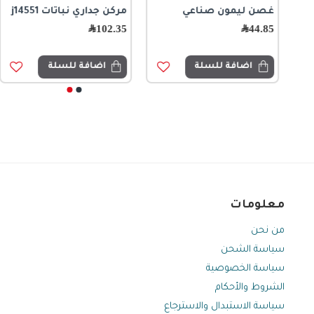
غصن ليمون صناعي
مركن جداري نباتات j14551
مركن سيراميك بطه حجم
تحفة ديكور فنية
85cm
مستوحاة من العمارة
44.85
﷼
102.35
﷼
الكلاسيكية القديمة8580
448.50
﷼
99.00
﷼
199.00
﷼
اضافة للسلة
اضافة للسلة
اضافة للسلة
اضافة للسلة
معلومات
من نحن
سياسة الشحن
سياسة الخصوصية
الشروط والأحكام
سياسة الاستبدال والاسترجاع