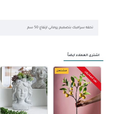
تحفه سراميك بتصميم روماني ارتفاع 50 سم
اشترى العملاء ايضاً
ل
مشتعل
-50 %
نفذ المخزون
حجز مسبق