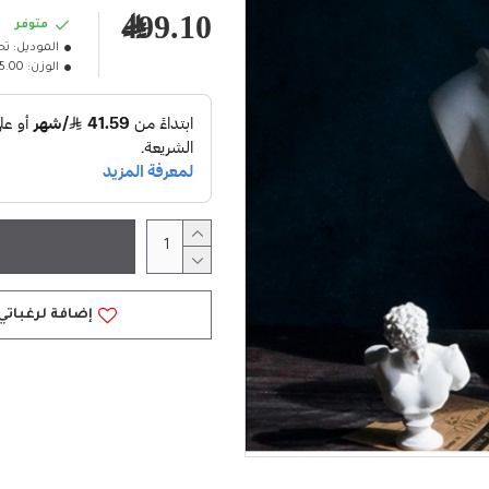
499.10﷼
متوفر
الموديل:
تح
الوزن:
5.00كلغ
إضافة لرغباتي