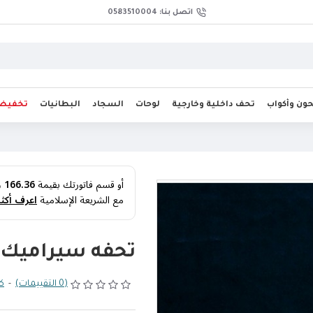
اتصل بنا: 0583510004
ن وأكواب
تحف داخلية وخارجية
لوحات
السجاد
البطانيات
تخفيض
أو قسم فاتورتك بقيمة
166.36 ر.س
مع الشريعة الإسلامية
اعرف أكثر
تحفه سيراميك 
(0 التقييمات)
-
كت