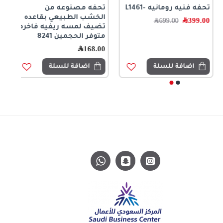
تحفه فنيه رومانيه -L1461
تحفه مصنوعه من
الخشب الطبيعي بقاعده
399.00
﷼
699.00
﷼
تضيف لمسه ريفيه فاخره
متوفر الحجمين 8241
168.00
﷼
اضافة للسلة
اضافة للسلة