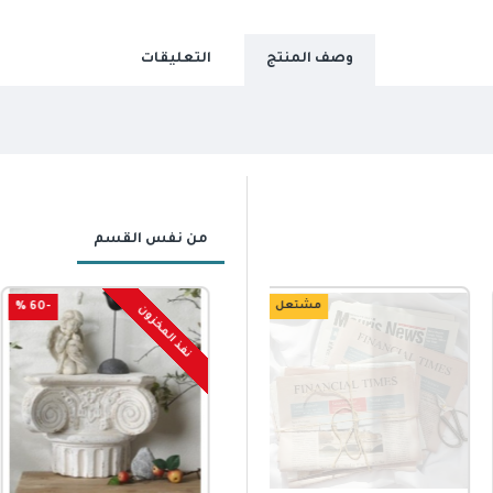
وصف المنتج
التعليقات
من نفس القسم
مشتعل
-60 %
نفذ المخزون