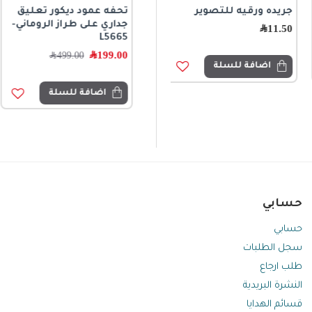
جريده ورقيه للتصوير
تحفة ريفية مفرغة باللون
تحفه عمود ديكور تعليق
الأبيض الفاخر من سراميك
جداري على طراز الروماني-
11.50
﷼
متوفر الحجمين L8639
L5665
99.00
﷼
199.00
﷼
499.00
﷼
اضافة للسلة
اضافة للسلة
اضافة للسلة
حسابي
حسابي
سجل الطلبات
طلب ارجاع
النشرة البريدية
قسائم الهدايا