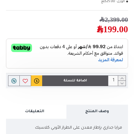
الوزن:
25.00كلغ
2,399.00﷼
1,199.00﷼
اضافة للسلة
وصف المنتج
التعليقات
مرايا جداري بإطار معدن على الطراز الأوبي كلاسيك