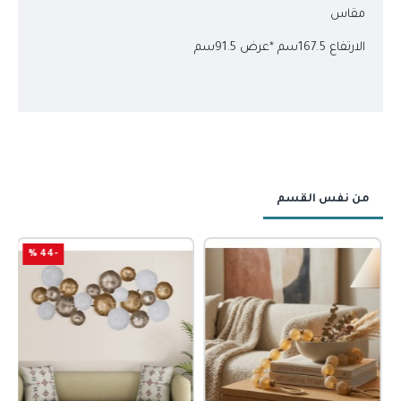
مقاس
الارتفاع 167.5سم *عرض 91.5سم
من نفس القسم
-44 %