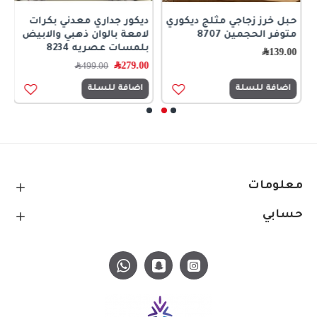
حبل خرز زجاجي مثلج ديكوري
ديكور جداري معدني بكرات
ر
متوفر الحجمين 8707
لامعة بالوان ذهبي والابيض
ا
بلمسات عصريه 8234
ك
139.00
﷼
279.00
﷼
0
499.00
﷼
اضافة للسلة
اضافة للسلة
معلومات
حسابي