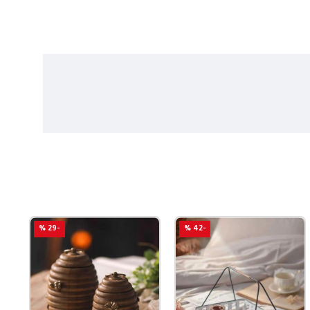
-29 %
-42 %