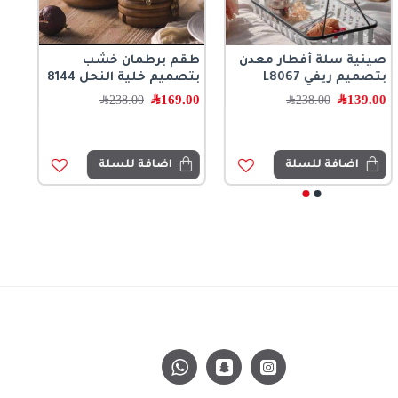
صينية سلة أفطار معدن
طقم برطمان خشب
بتصميم ريفي L8067
بتصميم خلية النحل 8144
139.00
﷼
169.00
﷼
238.00
﷼
238.00
﷼
اضافة للسلة
اضافة للسلة