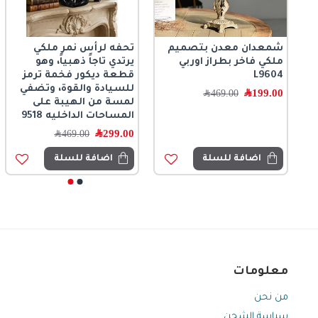
شمعدان معدن بتصميم
تحفه لرأس نمر ملكي
اناء مجوف من البرسلان
صحن تقديم وديكور مربع
ملكي فاخر بطراز اوربي
يرتدي تاجاً ذهبياً، وهو
برسمة الدجاجه- 6406
بحواف دائرية من الرخام
L9604
قطعة ديكور فخمة ترمز
الطبيعي بلون بي8723
19.00
﷼
39.00
﷼
للسيادة والقوة، وتضفي
199.00
﷼
249.00
﷼
469.00
﷼
469.00
﷼
لمسة من الهيبة على
المساحات الداخليه 9518
اضافة للسلة
اضافة للسلة
299.00
﷼
469.00
﷼
اضافة للسلة
اضافة للسلة
معلومات
من نحن
سياسة الشحن