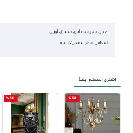
صحن سيراميك أنيق بستايل أوربي
المقاس قطر الصحن27 سم
اشترى العملاء ايضاً
-58 %
-51 %
-36 %
جديد
-47 %