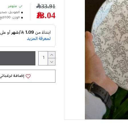
33.91﷼
متوفر
الموديل:
صحن س
13.04﷼
الوزن:
1.00كلغ
إضافة لرغباتي