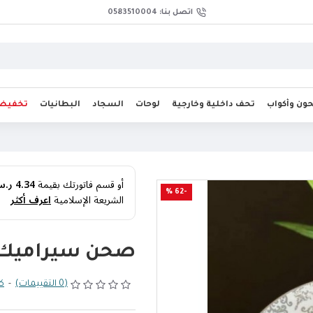
اتصل بنا: 0583510004
ن وأكواب
تحف داخلية وخارجية
لوحات
السجاد
البطانيات
تخفيض
أو قسم فاتورتك بقيمة
4.34 ر.س
-62 %
الشريعة الإسلامية
اعرف أكثر
صحن سيراميك أني
(0 التقييمات)
-
كت