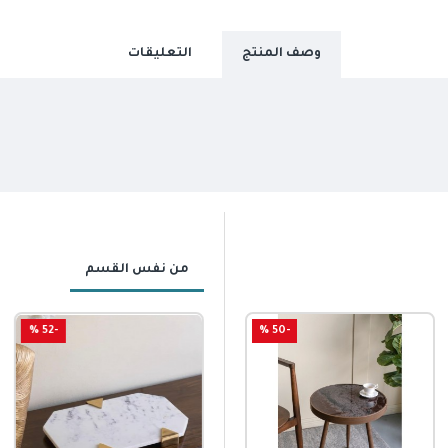
وصف المنتج
التعليقات
من نفس القسم
-52 %
-58 %
-50 %