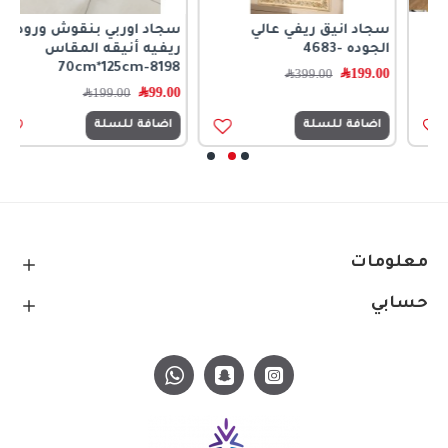
سجاد انيق ريفي عالي
سجاد اوربي بنقوش ورود
س
الجوده -4683
ريفيه أنيقه المقاس
6
70cm*125cm-8198
199.00
﷼
399.00
﷼
99.00
﷼
0
199.00
﷼
اضافة للسلة
اضافة للسلة
معلومات
حسابي