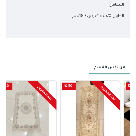
المقاس
الطول 70سم *عرض 189سم
من نفس القسم
-50 %
-50 %
نفذ المخزون
نفذ المخزون