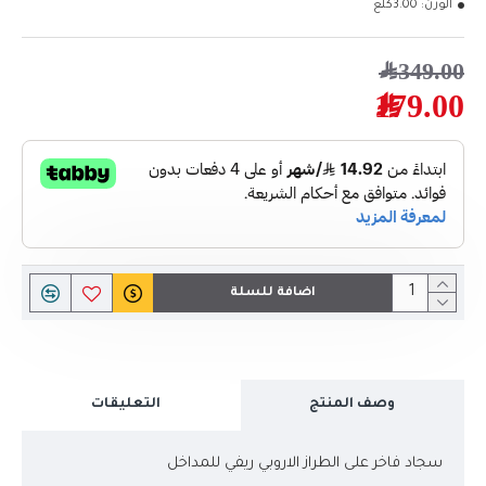
الوزن:
3.00كلغ
349.00﷼
179.00﷼
اضافة للسلة
وصف المنتج
التعليقات
سجاد فاخر على الطراز الاروبي ريفي للمداخل