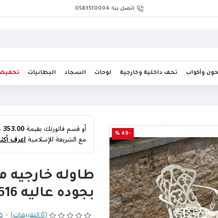
اتصل بنا: 0583510004
ن وأكواب
تحف داخلية وخارجية
لوحات
السجاد
البطانيات
تخفيض
أو قسم فاتورتك بقيمة
353.00 ر.س
-49 %
مع الشريعة الإسلامية
اعرف أكثر
طاوله خارجيه م
بجوده عاليه 8616
(0 التقييمات)
-
كت