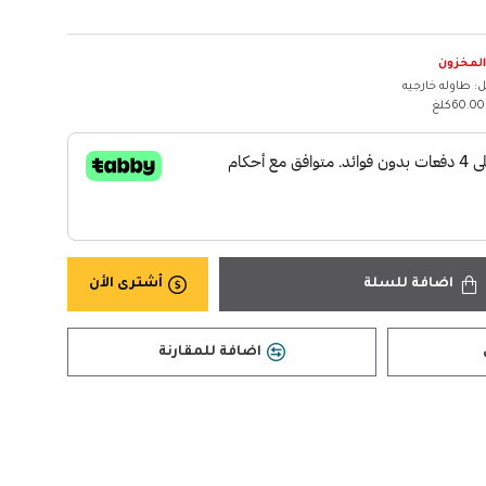
المخزون
ل:
طاوله خارجيه
60.00كلغ
اضافة للسلة
أشترى الأن
اضافة للمقارنة