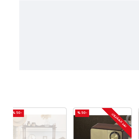
-50 %
-50 %
نفذ المخزون