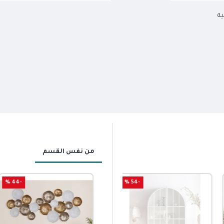
يه
من نفس القسم
-44 %
-54 %