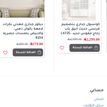
كونسول جداري بتصميم
حبل خرز زجاجي مثلج
ديكور جداري معدني بكرات
فرنسي حديث انيق باب
ديكوري متوفر الحجمين
لامعة بالوان ذهبي
زجاج مقوس حديد -L4725
8707
والابيض بلمسات عصريه
8234
2,299.00
﷼
139.00
﷼
4,999.00
﷼
279.00
﷼
499.00
﷼
اضافة للسلة
اضافة للسلة
اضافة للسلة
حسابي
حسابي
سجل الطلبات