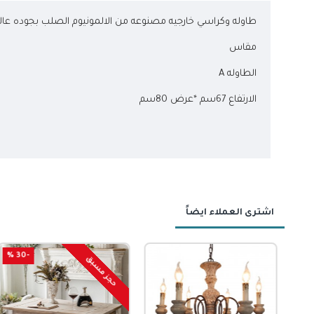
طاوله وكراسي خارجيه مصنوعه من الالمونيوم الصلب بجوده عال
مقاس
الطاوله A
الارتفاع 67سم *عرض 80سم
اشترى العملاء ايضاً
-60 %
-30 %
-46 %
نفذ المخزون
حجز مسبق