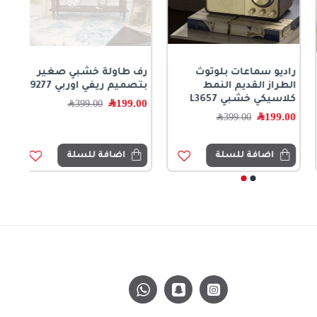
راديو سماعات بلوتوث
رف طاولة خشبي صغير
الطراز القديم النمط
بتصميم ريفي اوربي 9277
كلاسيكي خشبي L3657
199.00
﷼
399.00
﷼
199.00
﷼
399.00
﷼
اضافة للسلة
اضافة للسلة