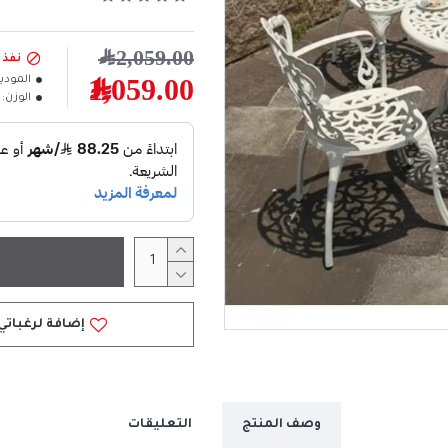
2,059.00﷼
نفذ 
المودي
1,059.00﷼
الوزن:
إضافة لرغباتي
وصف المنتج
التعليقات