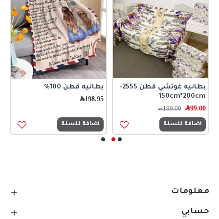
بطانيه غوتشي قطن 2555-
بطانيه قطن 100%
150cm*200cm
مق
198.95
﷼
99.00
﷼
0
199.00
﷼
اضافة للسلة
اضافة للسلة
معلومات
حسابي