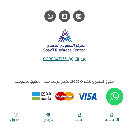
رقم التوثيق 0000047953
حقوق الطبع والنشر © 2023، متجر حركات صح، الحقوق محفوظة
الرئيسية
السلة
عروض
الدخول