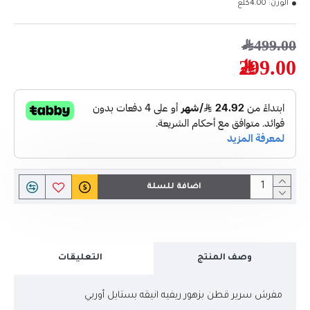
الوزن:
4.00كلغ
499.00﷼
299.00﷼
اضافة للسلة
وصف المنتج
التعليقات
مفرش سرير قطن بزهور ريفيه انيقه بستايل أوربي