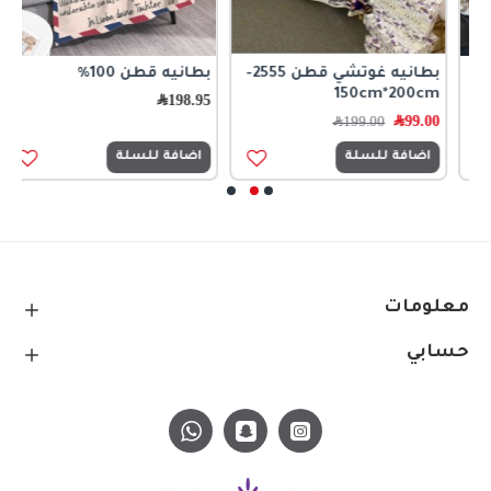
بطانيه غوتشي قطن 2555-
بطانيه قطن 100%
150cm*200cm
مق
198.95
﷼
99.00
﷼
0
199.00
﷼
اضافة للسلة
اضافة للسلة
معلومات
حسابي