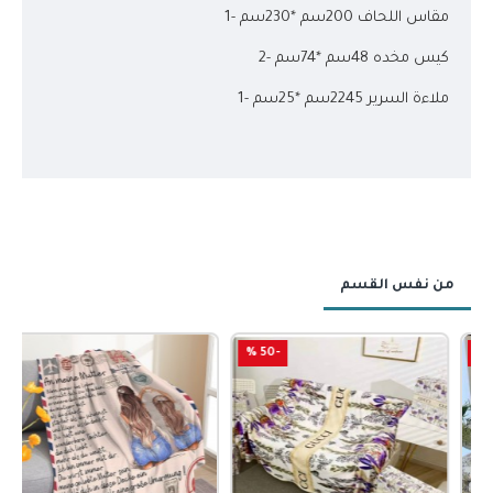
مقاس اللحاف 200سم *230سم -1
كيس مخده 48سم *74سم -2
ملاءة السرير 2245سم *25سم -1
من نفس القسم
-50 %