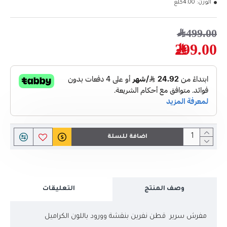
الوزن:
4.00كلغ
499.00﷼
299.00﷼
اضافة للسلة
وصف المنتج
التعليقات
مفرش سرير قطن نفرين بنقشة وورود باللون الكراميل