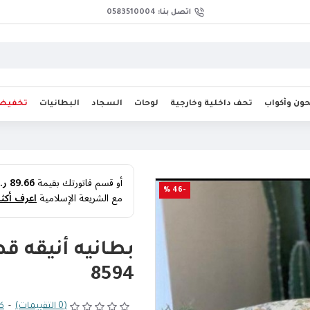
اتصل بنا: 0583510004
ن وأكواب
تحف داخلية وخارجية
لوحات
السجاد
البطانيات
تخفيض
أو قسم فاتورتك بقيمة
89.66 ر.س
-46 %
مع الشريعة الإسلامية
اعرف أكثر
بطانيه أنيقه قط
8594
(0 التقييمات)
-
كت