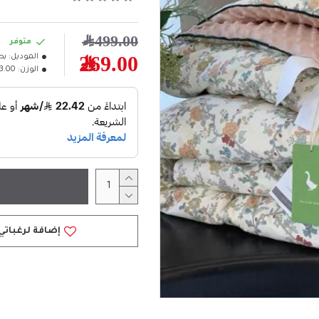
499.00﷼
متوفر
الموديل:
بط
269.00﷼
الوزن:
3.00كلغ
إضافة لرغباتي