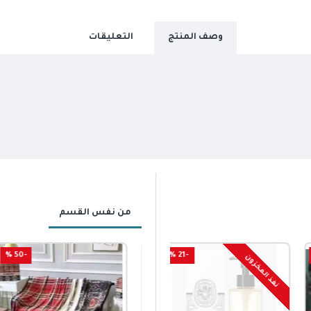
وصف المنتج
التعليقات
من نفس القسم
-50 %
-21 %
نفذ المخزون