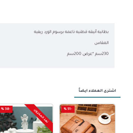
بطانيه أنيقه قطنيه ناعمه برسوم الورد ريفيه
المقاس
230سم *عرض 200سم
اشترى العملاء ايضاً
-50 %
-38 %
-51 %
نفذ المخزون