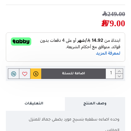
249.00﷼
179.00﷼
اضافة للسلة
وصف المنتج
التعليقات
وحده اضاءه سقفيه بنسيج مورد يضفي جمالا للمنزل
المقاس