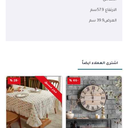
الارتفاع 57.9سم
العرض39.9 سم
اشترى العملاء ايضاً
-28 %
-46 %
حجز مسبق