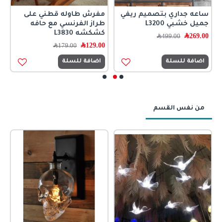
ساعه جداري بتصميم ريفي
مفرش طاوله قطني على
و
جميل خشبي L3200
طراز الفرنسي مع حافه
ب
كشكشه L3830
269.00
﷼
0
499.00
﷼
129.00
﷼
179.00
﷼
اضافة للسلة
اضافة للسلة
من نفس القسم