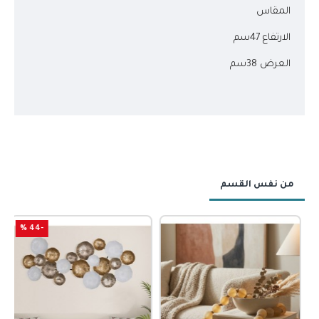
المقاس
الارتفاع 47سم
العرض 38سم
من نفس القسم
-44 %