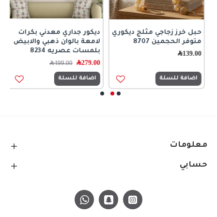
حبل خرز زجاجي مثلج ديكوري
ديكور جداري معدني بكرات
ر
متوفر الحجمين 8707
لامعة بالوان ذهبي والابيض
ا
بلمسات عصريه 8234
ك
139.00
﷼
279.00
﷼
0
499.00
﷼
اضافة للسلة
اضافة للسلة
معلومات
حسابي