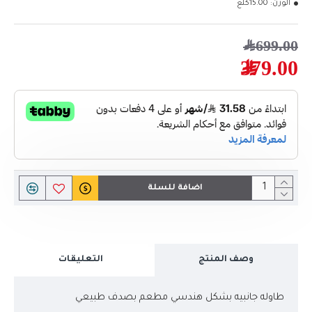
الوزن:
15.00كلغ
699.00﷼
379.00﷼
اضافة للسلة
وصف المنتج
التعليقات
طاوله جانبيه بشكل هندسي مطعم بصدف طبيعي