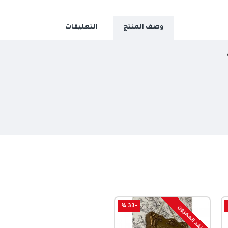
وصف المنتج
التعليقات
-33 %
نفذ المخزون