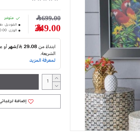
699.00﷼
متوفر
الموديل:
طق
349.00﷼
الوزن:
10.00كل
إضافة لرغباتي