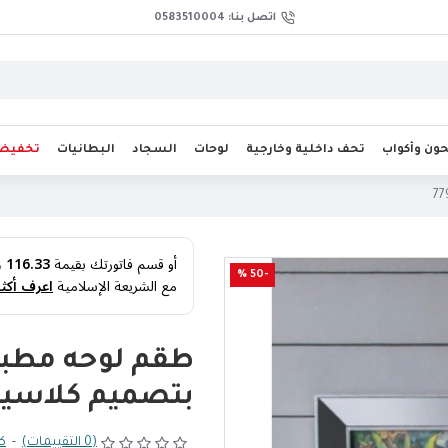
اتصل بنا: 0583510004
ن وأكواب
تحف داخلية وخارجية
لوحات
السجاد
البطانيات
تخفيض
أو قسم فاتورتك بقيمة
116.33 ر.س
-50 %
مع الشريعة الإسلامية
اعرف أكثر
طقم لوحه مطب
بتصميم كلاسيك 90
(0 التقييمات)
-
كت