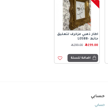
اطار ذهبي مزخرف لتعليق
حائط -L0588
199.00
﷼
299.00
﷼
اضافة للسلة
حسابي
حسابي