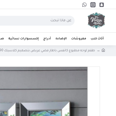
أثاث كنب
مفروشات
الإضاءة
أدراج
إكسسوارات نسائية
صحو
طقم لوحه مطبوع كانفس باطار فضي عريض بتصميم كلاسيك 7790