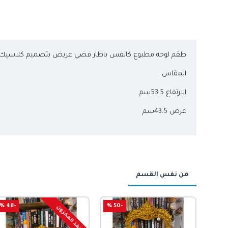
طقم لوحه مطبوع كانفس باطار فضي عريض بتصميم كلاسيك
المقاس
الارتفاع 53.5سم
عرض 43.5سم
من نفس القسم
-48 %
-50 %
-
نفذ المخزون