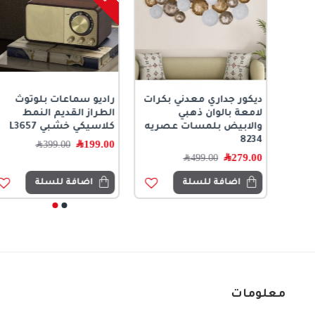
ديكور جداري معدني بكرات
راديو سماعات بلوتوث
ن
لامعة بالوان ذهبي
الطراز القديم النمط
والابيض بلمسات عصريه
كلاسيكي خشبي L3657
8234
199.00
﷼
399.00
﷼
279.00
﷼
499.00
﷼
اضافة للسلة
اضافة للسلة
معلومات