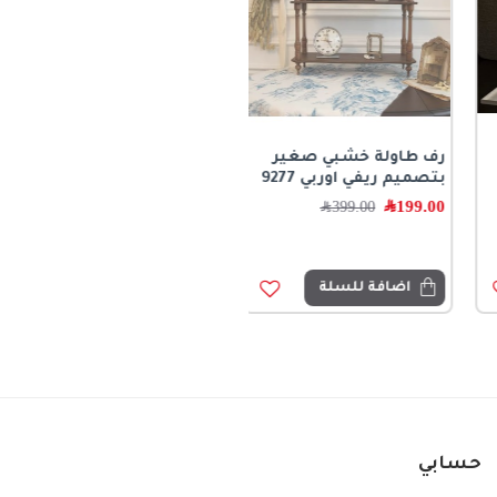
رف طاولة خشبي صغير
بتصميم ريفي اوربي 9277
199.00
﷼
399.00
﷼
اضافة للسلة
حسابي