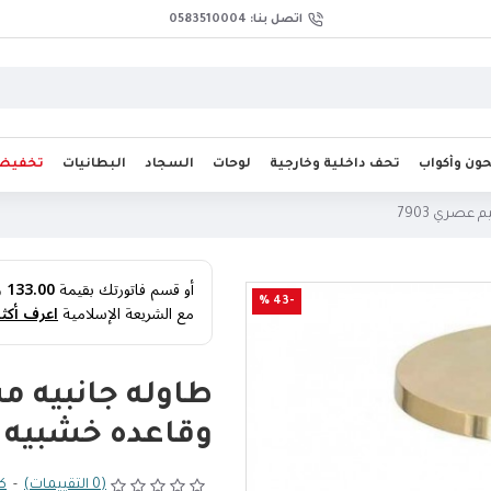
اتصل بنا: 0583510004
ن وأكواب
تحف داخلية وخارجية
لوحات
السجاد
البطانيات
تخفيض
صري 7903
أو قسم فاتورتك بقيمة
133.00 ر.س
-43 %
مع الشريعة الإسلامية
اعرف أكثر
طاوله جانبيه 
وقاعده خشبيه ب
(0 التقييمات)
-
كت