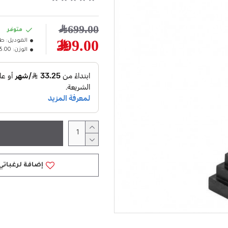
699.00﷼
متوفر
الموديل:
طا
399.00﷼
الوزن:
15.00كل
إضافة لرغباتي