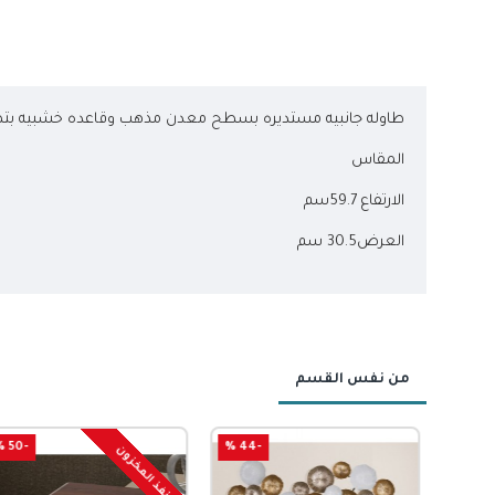
طاوله جانبيه مستديره بسطح معدن مذهب وقاعده خشبيه 
المقاس
الارتفاع 59.7سم
العرض30.5 سم
من نفس القسم
-50 %
-44 %
نفذ المخزون