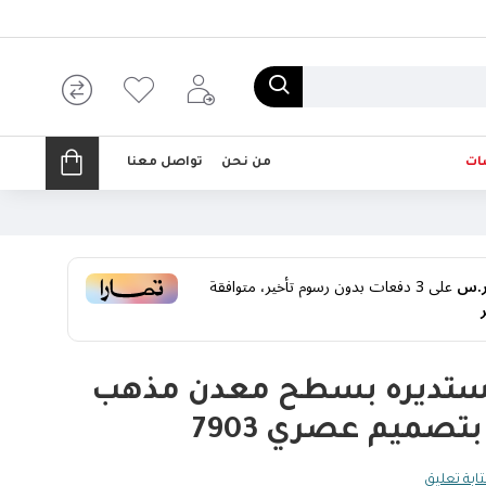
ات
من نحن
تواصل معنا
على
3
دفعات بدون رسوم تأخير، متوافقة
مستديره بسطح معدن مذهب
تصميم عصري 7903
ابة تعليق