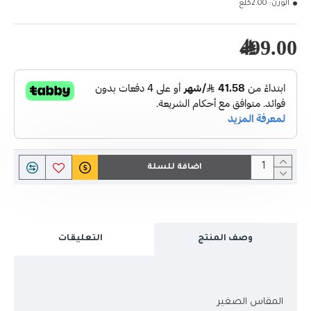
الوزن:
2.00كلغ
499.00﷼
اضافة للسلة
وصف المنتج
التعليقات
المقاس الصغير