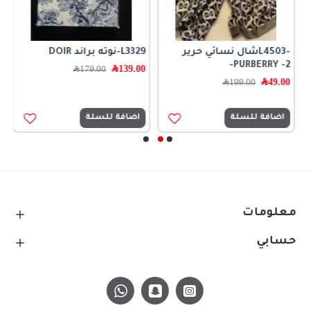
-L4503شال نسائي حرير
L3329-نوته براند DOIR
ا
PURBERRY -2-
139.00
﷼
179.00
﷼
362
49.00
﷼
199.00
﷼
0
اضافة للسلة
اضافة للسلة
معلومات
حسابي