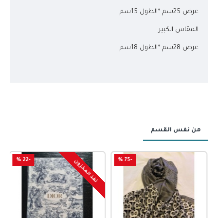
عرض 25سم *الطول 15سم
المقاس الكبير
عرض 28سم *الطول 18سم
من نفس القسم
-22 %
-75 %
نفذ المخزون