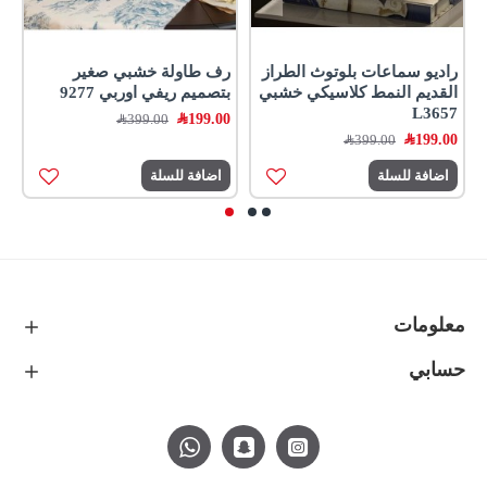
راديو سماعات بلوتوث الطراز
رف طاولة خشبي صغير
القديم النمط كلاسيكي خشبي
بتصميم ريفي اوربي 9277
L3657
199.00
﷼
399.00
﷼
199.00
﷼
399.00
﷼
اضافة للسلة
اضافة للسلة
معلومات
حسابي