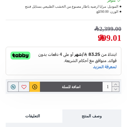
متوفر
الموديل:
مرايا ارضيه باطار مصنوع من الخشب الطبيعي بستايل فنتج
الوزن:
60.00كلغ
2,399.00﷼
999.01﷼
اضافة للسلة
وصف المنتج
التعليقات