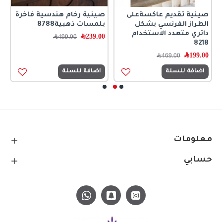
صينية تقديم عاكسةعلى
صينية رخام هندسية فاخرة
ص
الطراز الفرنسي بشكل
بلمسات ذهبية8788
ب
دائري متعدد الاستخدام
239.00
﷼
0
499.00
﷼
8218
199.00
﷼
469.00
﷼
اضافة للسلة
اضافة للسلة
معلومات
حسابي