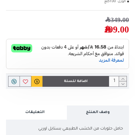
الوزن:
1.00كلغ
349.00﷼
199.00﷼
اضافة للسلة
وصف المنتج
التعليقات
حامل حلويات من الخشب الطبيعي بستايل اوربي