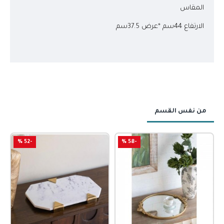
المقاس
الارتفاع 44سم *عرض 37.5سم
من نفس القسم
-52 %
-58 %