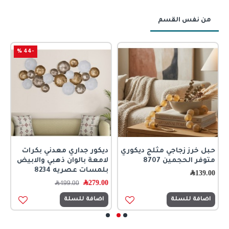
من نفس القسم
-44 %
حبل خرز زجاجي مثلج ديكوري
ديكور جداري معدني بكرات
ر
متوفر الحجمين 8707
لامعة بالوان ذهبي والابيض
ا
بلمسات عصريه 8234
ك
139.00
﷼
279.00
﷼
0
499.00
﷼
اضافة للسلة
اضافة للسلة