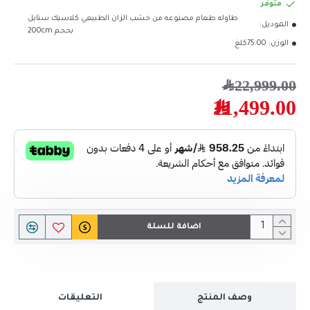
متوفر
طاوله طعام مصنوعه من خشب الزان الطبيعي كلاسيك ستايل
الموديل:
بحجم 200cm
الوزن:
75.00كلغ
22,999.00﷼
11,499.00﷼
اضافة للسلة
وصف المنتج
التعليقات