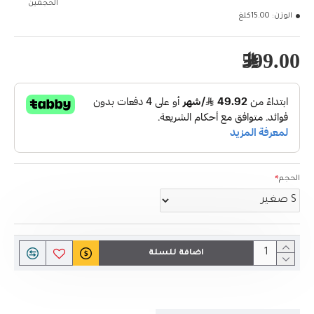
الحجمين
الوزن:
15.00كلغ
599.00﷼
الحجم
اضافة للسلة