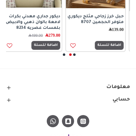
حبل خرز زجاجي مثلج ديكوري
ديكور جداري معدني بكرات
ر
متوفر الحجمين 8707
لامعة بالوان ذهبي والابيض
ا
بلمسات عصريه 8234
ك
139.00
﷼
279.00
﷼
0
499.00
﷼
اضافة للسلة
اضافة للسلة
معلومات
حسابي