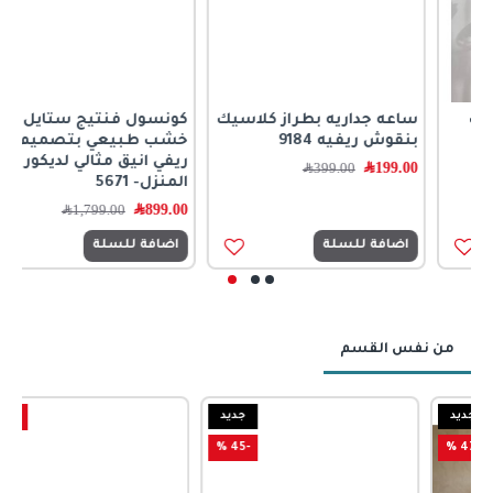
ساعه جداريه بطراز كلاسيك
كونسول فنتيج ستايل
بنقوش ريفيه 9184
خشب طبيعي بتصميم
ريفي انيق مثالي لديكور
199.00
﷼
399.00
﷼
المنزل- 5671
899.00
﷼
1,799.00
﷼
اضافة للسلة
اضافة للسلة
من نفس القسم
جديد
-55 %
-45 %