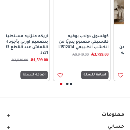
كونسول دولاب بوفيه
اريكه منزليه مستطيله
كلاسيكي مصنوع يدويًا من
بتصميم اوربي بأجود انواع
الخشب الطبيعي L1512014
القماش عدد القطع 3قطع
3231
3,799.00
﷼
6,949.00
﷼
1,599.00
﷼
3,549.00
﷼
اضافة للسلة
اضافة للسلة
معلومات
حسابي