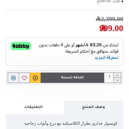
الوزن:
45.00كلغ
2,399.00﷼
999.00﷼
اضافة للسلة
وصف المنتج
التعليقات
كونسول جداري بطراز الكلاسيكية مع درج وأبواب زجاجية