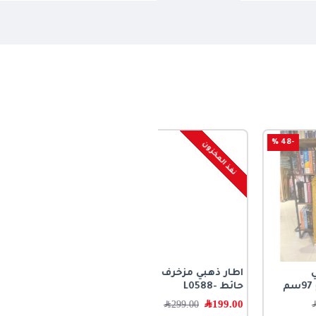
-33 %
نفذ المخزون
اطار ذهبي مزخرف لتعليق
حائط -L0588
199.00
﷼
299.00
﷼