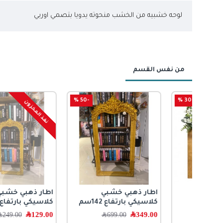
لوحه خشبيه من الخشب منحوته يدويا بتصمي اوربي
من نفس القسم
-48 %
-50 %
-
نفذ المخزون
اطار ذهبي خشبي
اطار ذهبي خشبي
كلاسيكي بارتفاع 142سم
كلاسيكي بارتفاع 97سم
349.00
﷼
129.00
﷼
699.00
﷼
249.00
﷼