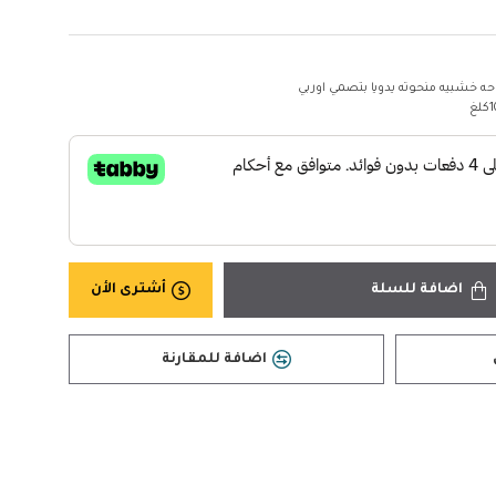
حه خشبيه منحوته يدويا بتصمي اوربي
غ
اضافة للسلة
أشترى الأن
اضافة للمقارنة