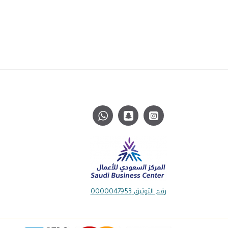
رقم التوثيق 0000047953