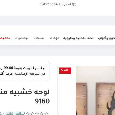
اتصل بنا: 0583510004
ن وأكواب
تحف داخلية وخارجية
لوحات
السجاد
البطانيات
تخفيض
أو قسم فاتورتك بقيمة
99.66 ر.س
-40 %
مع الشريعة الإسلامية
اعرف أكثر
لوحه خشبيه منح
9160
(0 التقييمات)
-
كت