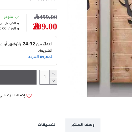
499.00﷼
متوفر
الموديل:
لو
299.00﷼
الوزن:
10.00كل
إضافة لرغباتي
وصف المنتج
التعليقات