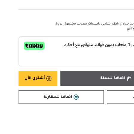
حه جداري باطار خشبي بلمسات معدنيه مشغول يدويا
غ
اضافة للسلة
أشترى الأن
اضافة للمقارنة