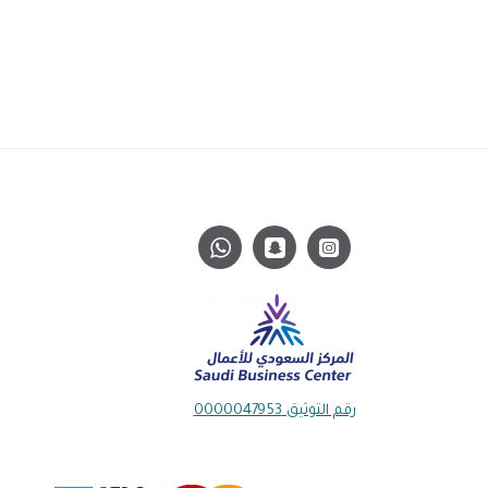
رقم التوثيق 0000047953