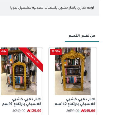
لوحه جداري باطار خشبي بلمسات معدنيه مشغول يدويا
من نفس القسم
-48 %
-50 %
-
نفذ المخزون
اطار ذهبي خشبي
اطار ذهبي خشبي
كلاسيكي بارتفاع 142سم
كلاسيكي بارتفاع 97سم
349.00
﷼
129.00
﷼
699.00
﷼
249.00
﷼