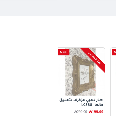
-33 %
نفذ المخزون
اطار ذهبي مزخرف لتعليق
حائط -L0588
199.00
﷼
299.00
﷼