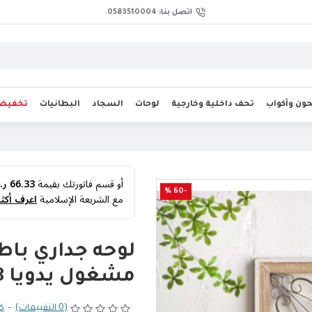
اتصل بنا: 0583510004
ن وأكواب
تحف داخلية وخارجية
لوحات
السجاد
البطانيات
تخفيض
أو قسم فاتورتك بقيمة
66.33 ر.س
-60 %
مع الشريعة الإسلامية
اعرف أكثر
لوحه جداري با
مشغول يدويا 9238
(0 التقييمات)
-
كت