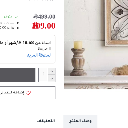
499.00﷼
متوفر
الموديل:
لو
199.00﷼
الوزن:
10.00كل
إضافة لرغباتي
وصف المنتج
التعليقات