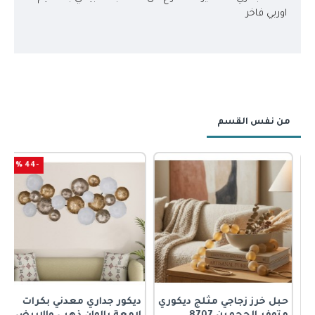
اوربي فاخر
من نفس القسم
-44 %
حبل خرز زجاجي مثلج ديكوري
ديكور جداري معدني بكرات
ر