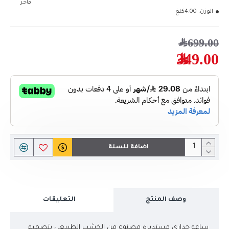
فاخر
الوزن:
4.00كلغ
699.00﷼
349.00﷼
اضافة للسلة
وصف المنتج
التعليقات
ساعه جداري مستديره مصنوع من الخشب الطبيعي بتصميم