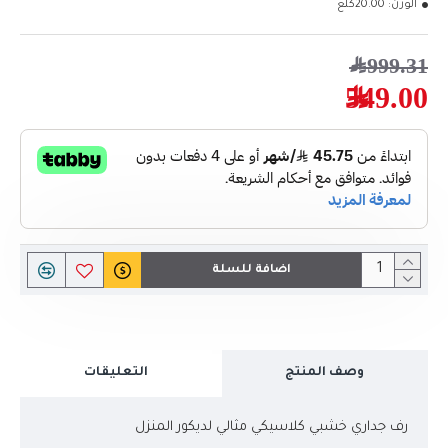
الوزن:
20.00كلغ
999.31﷼
549.00﷼
اضافة للسلة
وصف المنتج
التعليقات
رف جداري خشبي كلاسيكي مثالي لديكور المنزل