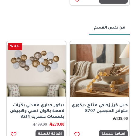
من نفس القسم
-44 %
حبل خرز زجاجي مثلج ديكوري
ديكور جداري معدني بكرات
ر
متوفر الحجمين 8707
لامعة بالوان ذهبي والابيض
ا
بلمسات عصريه 8234
ك
139.00
﷼
279.00
﷼
0
499.00
﷼
اضافة للسلة
اضافة للسلة