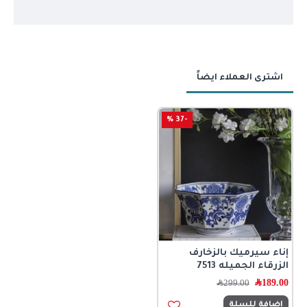
اشترى العملاء ايضاً
-37 %
إناء سيرميك بالزخارف
الزرقاء الجميله 7513
189.00
﷼
299.00
﷼
اضافة للسلة