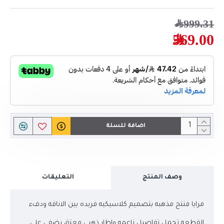
999.31﷼
569.00﷼
اضافة للسلة
وصف المنتج
التعليقات
مرايا فنتج مذهبه بتصميم كلاسيكيه فريده بين الاناقه ودفء
القطعه تحمل تفاصيل ناعمه واطار ذهبي معتق يضفي على