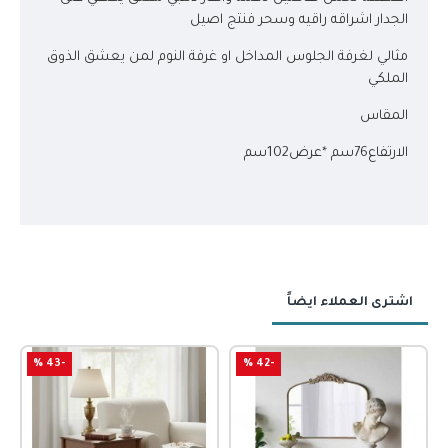
الجدار اشراقه راقيه وسحر فنتج اصيل
مثالي لغرفة الجلوس المداخل او غرفة النوم لمن يعشق الذوق
الملكي
المقاس
الارتفاع76سم *عرض102سم
اشترى العملاء ايضاً
-43 %
-42 %