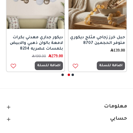
حبل خرز زجاجي مثلج ديكوري
ديكور جداري معدني بكرات
ر
متوفر الحجمين 8707
لامعة بالوان ذهبي والابيض
ا
بلمسات عصريه 8234
ك
139.00
﷼
279.00
﷼
0
499.00
﷼
اضافة للسلة
اضافة للسلة
معلومات
حسابي