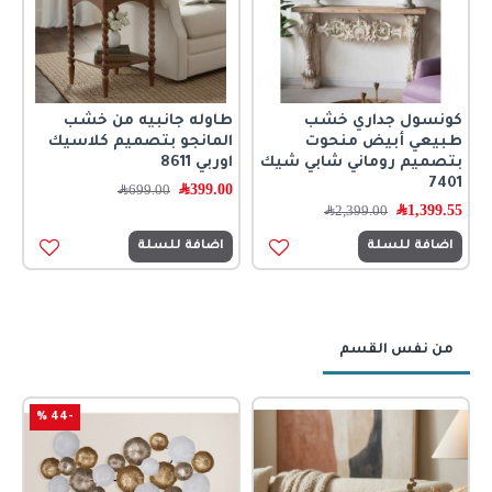
كونسول جداري خشب
طاوله جانبيه من خشب
طبيعي أبيض منحوت
المانجو بتصميم كلاسيك
بتصميم روماني شابي شيك
اوربي 8611
7401
399.00
﷼
699.00
﷼
1,399.55
﷼
2,399.00
﷼
اضافة للسلة
اضافة للسلة
من نفس القسم
-44 %