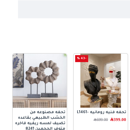
-43 %
تحفه فنيه رومانيه -L1461
تحفه مصنوعه من
الخشب الطبيعي بقاعده
399.00
﷼
699.00
﷼
تضيف لمسه ريفيه فاخره
متوفر الحجمين 8241