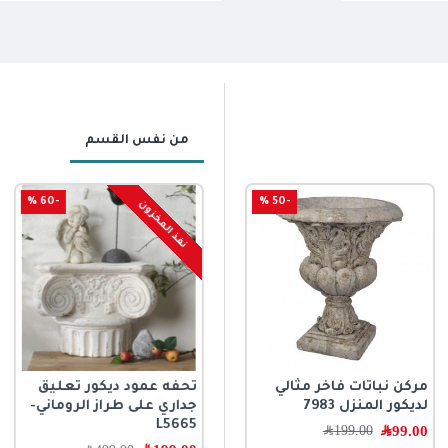
من نفس القسم
-60 %
-50 %
نفذ المخزون
مركن نباتات فاخر مثالي
تحفة ريفية مفرغة باللون
تحفه عمود ديكور تعليق
لديكور المنزل 7983
الأبيض الفاخر من سراميك
جداري على طراز الروماني-
متوفر الحجمين L8639
L5665
99.00
﷼
199.00
﷼