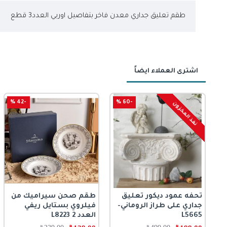
طقم تعليق جداري معدن فاخر بتفاصيل اوربي العدد3 قطع
اشترى العملاء ايضاً
-50 %
-42 %
-60 %
نفذ المخزون
حجز مسبق
تحفه عمود ديكور تعليق
طقم صحن سيراميك من
مركن سيراميك بطه حجم
تحفة ديكور فنية
جداري على طراز الروماني-
فيلروي بستايل ريفي
85cm
مستوحاة من العمارة
L5665
العدد 2 L8223
الكلاسيكية القديمة8580
448.50
﷼