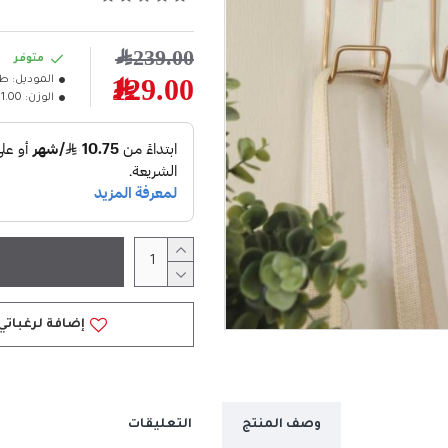
239.00﷼
متوفر
الموديل:
طق
129.00﷼
الوزن:
1.00كلغ
إضافة لرغباتي
وصف المنتج
التعليقات