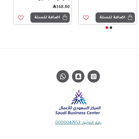
168.00
﷼
اضافة للسلة
اضافة للسلة
رقم التوثيق 0000047953