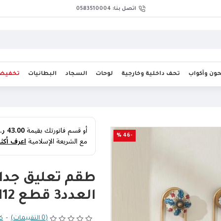
اتصل بنا: 0583510004
ن وأكواب
تحف داخلية وخارجية
لوحات
السجاد
البطانيات
تخفيض
أو قسم فاتورتك بقيمة
43.00 ر.س
-46 %
مع الشريعة الإسلامية
اعرف أكثر
طقم تعليق جدار
العدد3 قطع 9112
(0 التقييمات)
-
كت