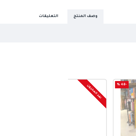
وصف المنتج
التعليقات
-33 %
نفذ المخزون