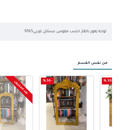
لوحه زهور باطار خشب مقوس بستايل اوربي9165
من نفس القسم
-48 %
-50 %
-
نفذ المخزون