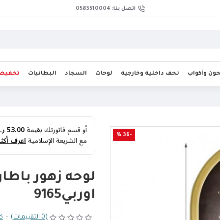
اتصل بنا: 0583510004
ن وأكواب
تحف داخلية وخارجية
لوحات
السجاد
البطانيات
تخفيض
أو قسم فاتورتك بقيمة
53.00 ر.س
-36 %
مع الشريعة الإسلامية
اعرف أكثر
لوحه زهور باط
اوربي9165
(0 التقييمات)
-
كت