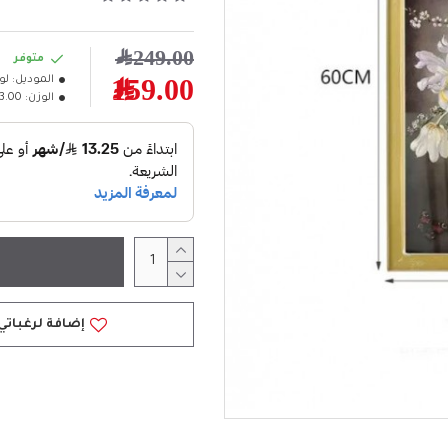
249.00﷼
متوفر
الموديل:
لو
159.00﷼
الوزن:
3.00كلغ
إضافة لرغباتي