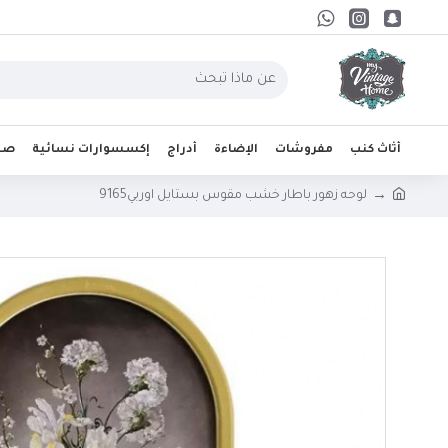
أثاث كنب
مفروشات
الإضاءة
أدراج
إكسسوارات نسائية
صحو
لوحه زهور باطار خشب مقوس بستايل اوربي9165