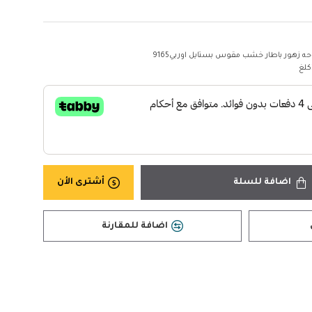
حه زهور باطار خشب مقوس بستايل اوربي9165
اضافة للسلة
أشترى الأن
اضافة للمقارنة