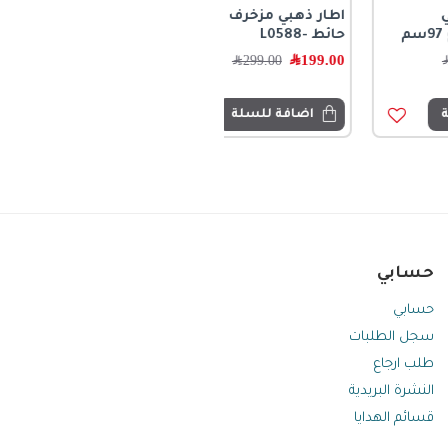
اطار ذهبي مزخرف لتعليق
حائط -L0588
199.00
﷼
299.00
﷼
اضافة للسلة
حسابي
حسابي
سجل الطلبات
طلب ارجاع
النشرة البريدية
قسائم الهدايا