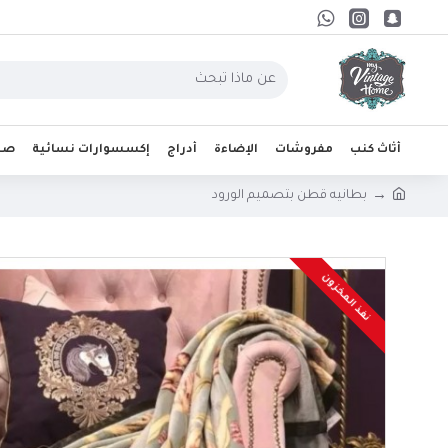
أثاث كنب
مفروشات
الإضاءة
أدراج
إكسسوارات نسائية
صحو
بطانيه قطن بتصميم الورود
نفذ المخزون