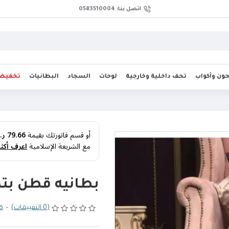
اتصل بنا: 0583510004
ن وأكواب
تحف داخلية وخارجية
لوحات
السجاد
البطانيات
تخفيض
أو قسم فاتورتك بقيمة
79.66 ر.س
مع الشريعة الإسلامية
اعرف أكثر
بطانيه قطن بتص
(0 التقييمات)
-
كت