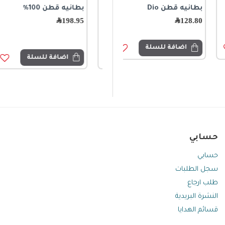
بطانيه قطن Dio
بطانيه غوتشي قطن
بطانيه قطن 100%
2555-150cm*200cm
128.80
﷼
198.95
﷼
99.00
﷼
199.00
﷼
اضافة للسلة
اضافة للسلة
اضافة للسلة
حسابي
حسابي
سجل الطلبات
طلب ارجاع
النشرة البريدية
قسائم الهدايا