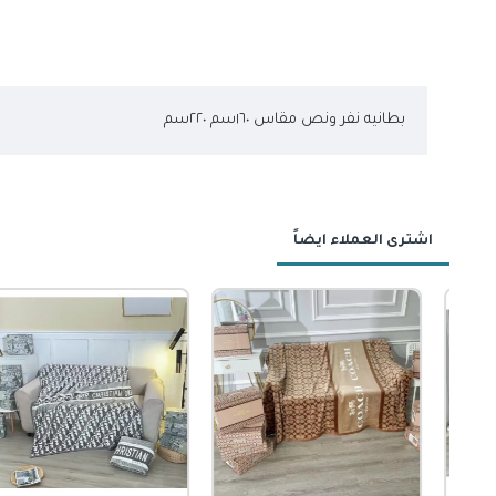
بطانيه نفر ونص مقاس ١٦٠سم ٢٢٠سم
اشترى العملاء ايضاً
-46 %