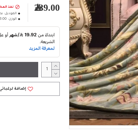
239.00﷼
نفذ المخ
الموديل:
بط
الوزن:
3.00كلغ
إضافة لرغباتي