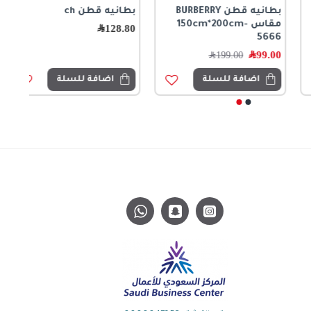
بطانيه قطن BURBERRY
بطانيه قطن ch
مقاس 150cm*200cm-
128.80
﷼
5666
99.00
﷼
199.00
﷼
اضافة للسلة
اضافة للسلة