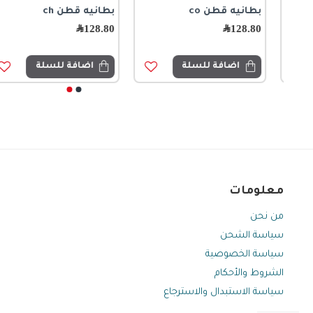
بطانيه قطن co
بطانيه قطن ch
بطانية قطن ميكي
بطانيه أنيقه قطنيه
ناعمه برسوم الورد ريفيه
128.80
﷼
128.80
﷼
128.80
﷼
8594
269.00
﷼
499.00
﷼
اضافة للسلة
اضافة للسلة
اضافة للسلة
اضافة للسلة
معلومات
من نحن
سياسة الشحن
سياسة الخصوصية
الشروط والأحكام
سياسة الاستبدال والاسترجاع