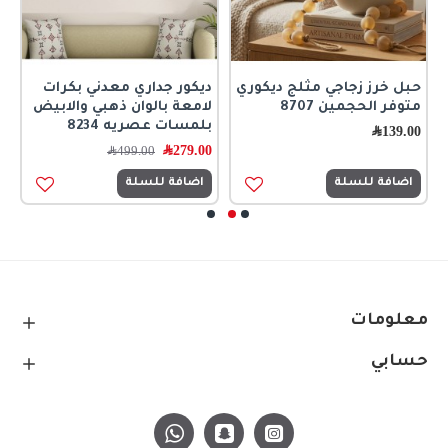
حبل خرز زجاجي مثلج ديكوري
ديكور جداري معدني بكرات
ر
متوفر الحجمين 8707
لامعة بالوان ذهبي والابيض
ا
بلمسات عصريه 8234
ك
139.00
﷼
279.00
﷼
0
499.00
﷼
اضافة للسلة
اضافة للسلة
معلومات
حسابي