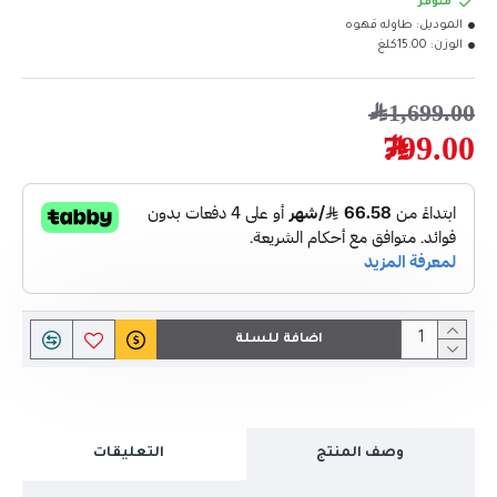
متوفر
الموديل:
طاوله قهوه
الوزن:
15.00كلغ
1,699.00﷼
799.00﷼
اضافة للسلة
وصف المنتج
التعليقات