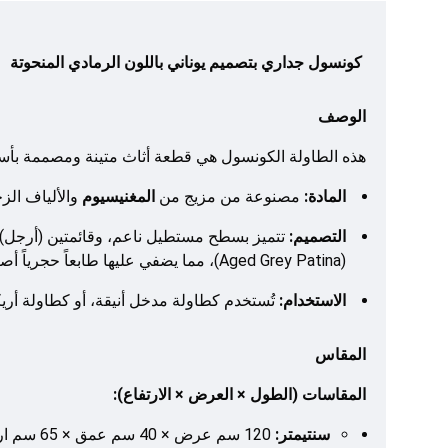
كونسول جداري بتصميم يوناني باللون الرمادي المنحوتة
الوصف
هذه الطاولة الكونسول هي قطعة أثاث متينة ومصممة بأسلوب يمزج بين الطراز الكلاسيكي و
المادة:
مصنوعة من مزيج من
المغنيسيوم
والألياف الزجاجية (Fiber Glass). هذه المادة تمنحها مت
التصميم:
تتميز بسطح مستطيل ناعم، وقائمتين (أرجل) سم
(Aged Grey Patina)، مما يضفي عليها طابعاً حجرياً أصيلاً.
الاستخدام:
تُستخدم كطاولة مدخل أنيقة، أو كطاولة أريكة (Sofa Table)، أو كقطعة عرض ديكورية في غرف المعيشة، الممرات، أو حتى في الشرفات والحدائ
المقاس
المقاسات (الطول × العرض × الارتفاع):
سنتيمتر:
120 سم عرض × 40 سم عمق × 65 سم ارتفاع.