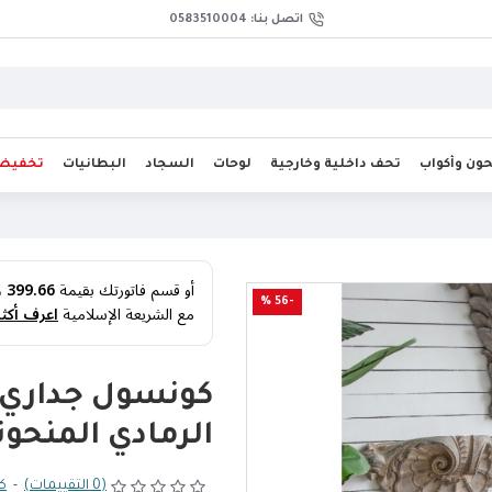
اتصل بنا: 0583510004
ن وأكواب
تحف داخلية وخارجية
لوحات
السجاد
البطانيات
تخفيض
أو قسم فاتورتك بقيمة
399.66 ر.س
-56 %
مع الشريعة الإسلامية
اعرف أكثر
كونسول جداري ب
الرمادي المنحوتة 16
(0 التقييمات)
-
كت