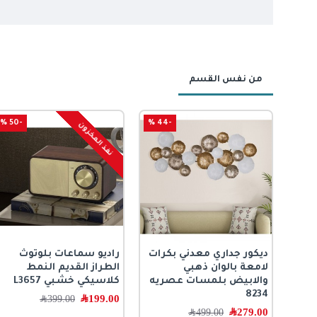
من نفس القسم
-50 %
-44 %
نفذ المخزون
ديكور جداري معدني بكرات
راديو سماعات بلوتوث
ن
لامعة بالوان ذهبي
الطراز القديم النمط
والابيض بلمسات عصريه
كلاسيكي خشبي L3657
8234
199.00
﷼
399.00
﷼
279.00
﷼
499.00
﷼