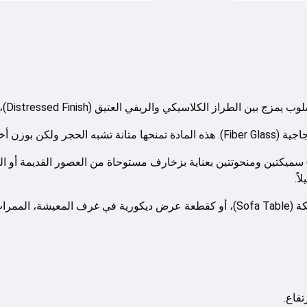
الريفي العتيق (Distressed Finish)، ومناسبة للاستخدام الداخلي والخارجي.
انة تشبه الحجر ولكن بوزن أخف.
يكتين ومنحوتتين بعناية بزخارف مستوحاة من العصور القديمة أو الطرا
ق الخارجية.