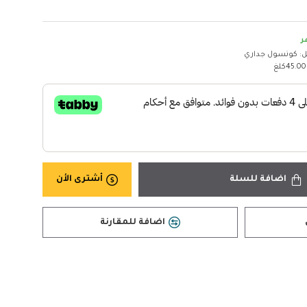
ر
ل:
كونسول جداري
45.00كلغ
اضافة للسلة
أشترى الأن
اضافة للمقارنة