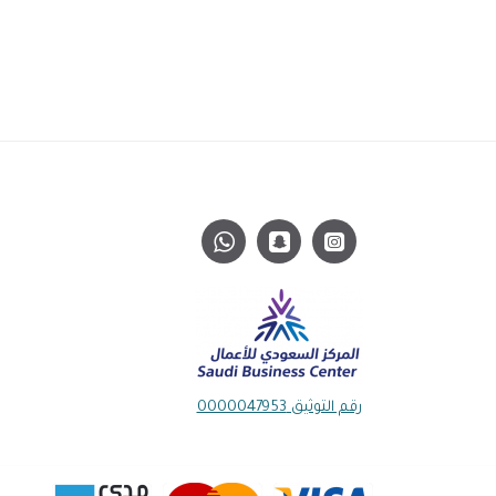
رقم التوثيق 0000047953