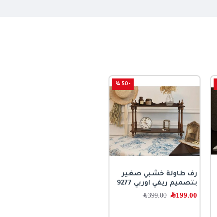
-50 %
رف طاولة خشبي صغير
بتصميم ريفي اوربي 9277
199.00
﷼
399.00
﷼