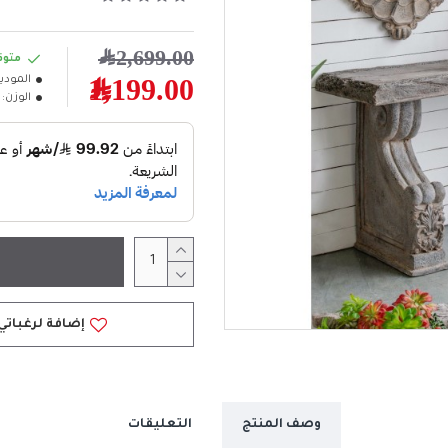
2,699.00﷼
متوف
المودي
1,199.00﷼
الوزن:
إضافة لرغباتي
وصف المنتج
التعليقات