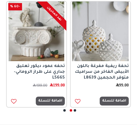
-60 %
نفذ المخزون
تحفة ريفية مفرغة باللون
تحفه عمود ديكور تعليق
ت
الأبيض الفاخر من سراميك
جداري على طراز الروماني-
0
متوفر الحجمين L8639
L5665
99.00
﷼
199.00
﷼
499.00
﷼
اضافة للسلة
اضافة للسلة