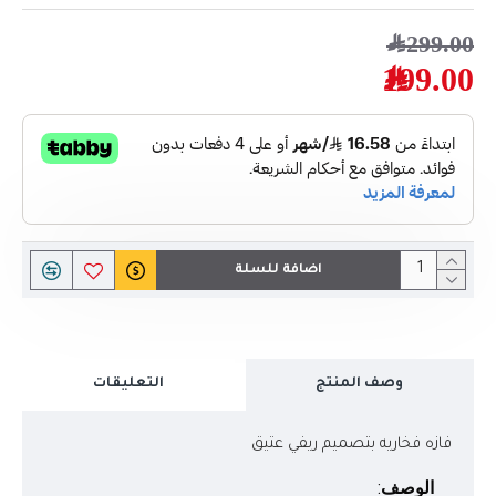
299.00﷼
199.00﷼
اضافة للسلة
وصف المنتج
التعليقات
فازه فخاريه بتصميم ريفي عتيق
الوصف
: