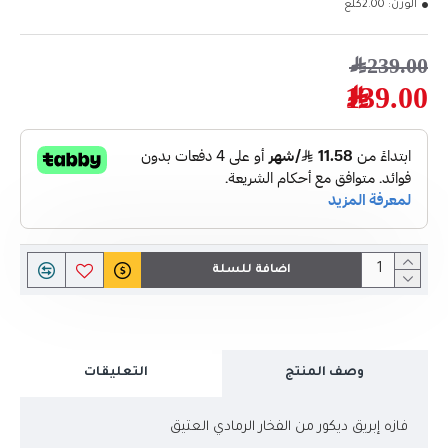
الوزن:
2.00كلغ
239.00﷼
139.00﷼
اضافة للسلة
وصف المنتج
التعليقات
فازه إبريق ديكور من الفخار الرمادي العتيق