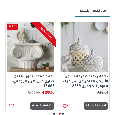
من نفس القسم
-60 %
نفذ المخزون
تحفة ريفية مفرغة باللون
تحفه عمود ديكور تعليق
ت
الأبيض الفاخر من سراميك
جداري على طراز الروماني-
0
متوفر الحجمين L8639
L5665
99.00
﷼
199.00
﷼
499.00
﷼
اضافة للسلة
اضافة للسلة