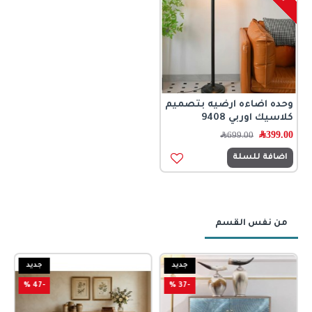
وحده اضاءه ارضيه بتصميم
كلاسيك اوربي 9408
399.00
﷼
699.00
﷼
اضافة للسلة
من نفس القسم
جديد
جديد
-47 %
-37 %