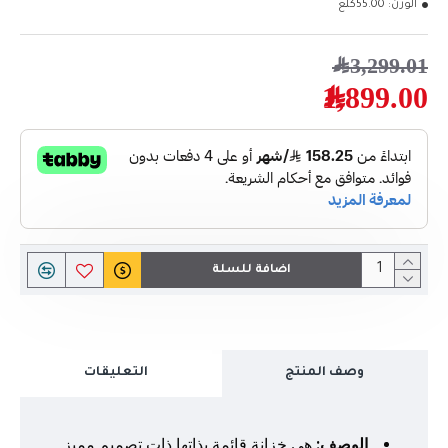
الوزن:
55.00كلغ
3,299.01﷼
1,899.00﷼
اضافة للسلة
وصف المنتج
التعليقات
الوصف:
هي خزانة قائمة بذاتها ذات تصميم مميز