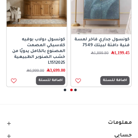
كونسول جداري فاخر لمسة
كونسول دولاب بوفيه
ك
فنية دافئة لبيتك 7549
كلاسيكي المصمت
ك
المصنوع بالكامل يدويًا من
ا
1,199.45
﷼
1,899.80
﷼
خشب الصنوبر الطبيعية
0
L1512025
3,699.00
﷼
6,999.00
﷼
اضافة للسلة
اضافة للسلة
معلومات
حسابي