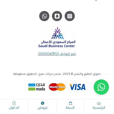
رقم التوثيق 0000047953
حقوق الطبع والنشر © 2023، متجر حركات صح، الحقوق محفوظة
الرئيسية
السلة
عروض
الدخول