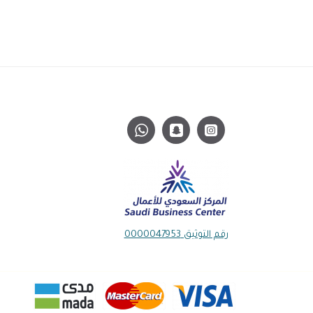
رقم التوثيق 0000047953