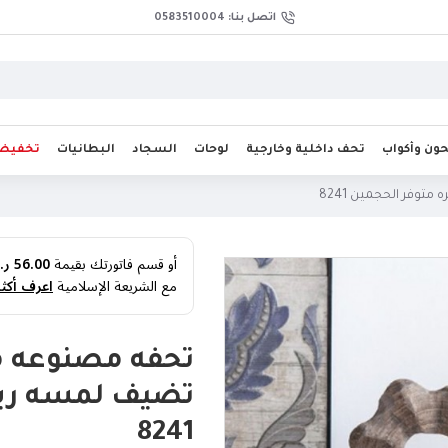
اتصل بنا: 0583510004
ن وأكواب
تحف داخلية وخارجية
لوحات
السجاد
البطانيات
تخفيض
وفر الحجمين 8241
أو قسم فاتورتك بقيمة
56.00 ر.س
مع الشريعة الإسلامية
اعرف أكثر
تحفه مصنوعه م
تضيف لمسه ريف
8241