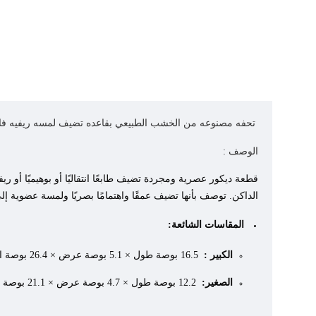
تحفه مصنوعه من الخشب الطبيعي بقاعده تضيف لمسه ريفيه ف
الوصف :
قطعة ديكور عصرية ومجردة تضيف طابعًا انتقاليًا أو بوهيميًا أو
الداكن. توصف بأنها تضيف عمقًا واهتمامًا بصريًا ولمسة عضوية إ
المقاسات الشائعة:
الكبير :
16.5 بوصة طول × 5.1 بوصة عرض × 26.4 بوصة ارتفاع (42 سم × 13 سم × 67 سم).
الصغير:
12.2 بوصة طول × 4.7 بوصة عرض × 21.1 بوصة ارتفاع (31 سم × 12 سم × 53.6 سم).