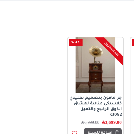
-47 %
نفذ المخزون
جرامافون بتصميم تقليدي
كلاسيكي مثالية لعشاق
الذوق الرفيع والتميز
K3082
3,699.00
﷼
6,999.00
﷼
اضافة للسلة