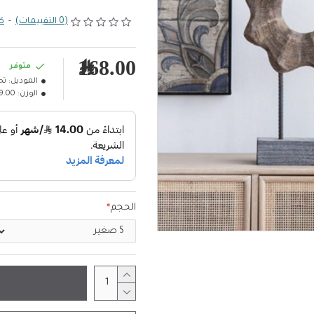
(0 التقييمات)
-
كت
168.00﷼
متوفر
الموديل:
تح
الوزن:
9.00كلغ
الحجم