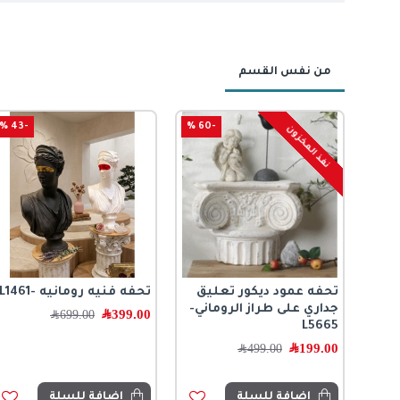
من نفس القسم
-43 %
-60 %
نفذ المخزون
لون
تحفه عمود ديكور تعليق
تحفه فنيه رومانيه -L1461
اميك
جداري على طراز الروماني-
399.00
﷼
699.00
﷼
L5665
199.00
﷼
499.00
﷼
اضافة للسلة
اضافة للسلة