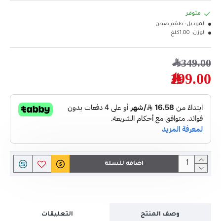
متوفر
الموديل:
طقم صحن
الوزن:
1.00كلغ
349.00﷼
199.00﷼
اضافة للسلة
وصف المنتج
التعليقات