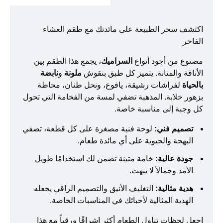
اكتشف سحر الطبيعة على مائدتك مع طقم العشاء
الفاخر
مصنوع من أجود أنواع
السراميك
، يجمع هذا الطقم بين
الأناقة والمتانة. يتميز كل طبق بنقوش
ملونة
و
نابضة
بالحياة
لفراشات رشيقة، يافوع، ونحل طنان، محاطة
بزهور خلابة. المذهبة تضفي لمسة من الفخامة التي تحول
كل وجبة إلى مناسبة خاصة.
تصميم فني:
لوحة فنية مصغرة على كل قطعة، تضفي
البهجة والحيوية على أي مائدة طعام.
جودة عالية:
خامة متينة تضمن لك استخدامًا طويل
الأمد وجمالاً لا يبهت.
هدية مثالية:
التغليف الأنيق والتصميم الراقي يجعله
الهدية المثالية لأحبائك في المناسبات الخاصة.
اجعل لحظات تناول الطعام أكثر إشراقًا ورقياً مع هذا