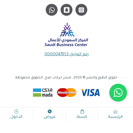
رقم التوثيق 0000047953
حقوق الطبع والنشر © 2023، متجر حركات صح، الحقوق محفوظة
الرئيسية
السلة
عروض
الدخول