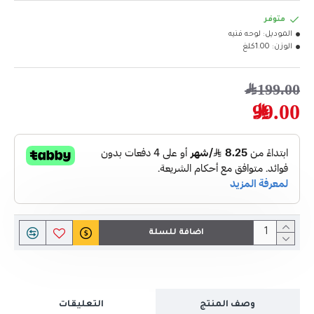
متوفر
الموديل:
لوحه فنيه
الوزن:
1.00كلغ
199.00﷼
99.00﷼
اضافة للسلة
وصف المنتج
التعليقات