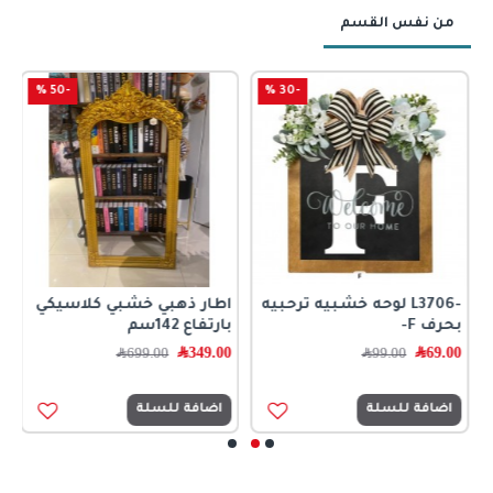
من نفس القسم
-50 %
-30 %
-L3706 لوحه خشبيه ترحبيه
اطار ذهبي خشبي كلاسيكي
ا
بحرف F-
بارتفاع 142سم
ب
69.00
﷼
349.00
﷼
0
99.00
﷼
699.00
﷼
اضافة للسلة
اضافة للسلة