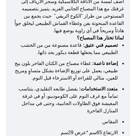
أضف لمسة من الأناقة الكلاسيكية وسحر الأرياف إلى
غرفتك مع هذا المصباح الجانبي الفريد. يتميز بتصميمه
المستوحى من طراز "الكوخ الريفي" حيث يجمع بين
القاعدة المنحوتة بفن وغطاء القماش الطبيعي ليخلق جواً
هادئاً ومريحاً في أي زاوية يوضع فيها.
لماذا تختار هذا المصباح؟
تصميم فني عتيق:
قاعدة مصنوعة من من الخشب
الطبيعي مما يجعلها قطعة ديكور بحد ذاتها.
إضاءة ناعمة:
غطاء مصباح من الكتان الفاخر بلون بيج
طبيعي، يعمل على توزيع الإضاءة بشكل متساوٍ ومريح
للعين، مثالي للقراءة أو الاسترخاء قبل النوم.
متعدد الاستخدامات:
بفضل طابعه التقليدي، يتناسب
تماماً مع غرف النوم على الكومودينو، أو في غرفة
المعيشة فوق الطاولات الجانبية، وحتى في مداخل
المنازل الفاخرة
المقاس
الارتفاع 65سم *عرض 29سم