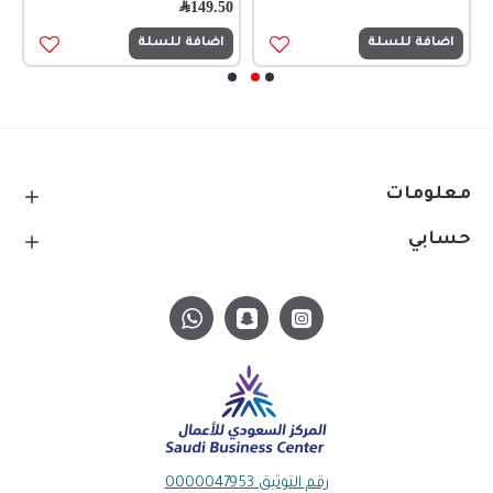
149.50
﷼
5
اضافة للسلة
اضافة للسلة
معلومات
حسابي
رقم التوثيق 0000047953