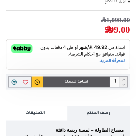
الوزن:
5.00كلغ
1,099.00﷼
599.00﷼
اضافة للسلة
وصف المنتج
التعليقات
مصباح الطاولة – لمسة ريفية دافئة