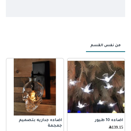
من نفس القسم
اضاءه 10 طيور
اضاءه جداريه بتصميم
ا
جمجمة
ا
139.15
﷼