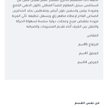
الأنيقة ذات التصميم الدائري المبتكر. تتميز بهيكل متين من
الستانلس ستيل المقاوم للصدأ المطلي باللون الذهبي اللامع،
ومزودة برفين واسعين بلون أبيض ومغطيين بجلد الشاغرين
الصناعي الفاخر لإعطاء مظهر راقٍ ويسهل تنظيفه. تأتي العربة
مزودة بمقبض مريح وعجلات دوارة سلسة لسهولة الحركة
والتنقل بين الغرف أثناء تقديم المشروبات والضيافه
المقاس
الارتفاع 86سم
العمق 41سم
العرض 64سم
من نفس القسم