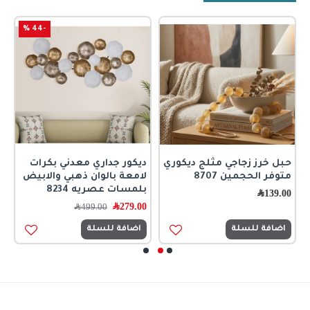
-44 %
حبل خرز زجاجي مثلج ديكوري
ديكور جداري معدني بكرات
ر
متوفر الحجمين 8707
لامعة بالوان ذهبي والابيض
ا
بلمسات عصريه 8234
ك
139.00
﷼
279.00
﷼
0
499.00
﷼
اضافة للسلة
اضافة للسلة